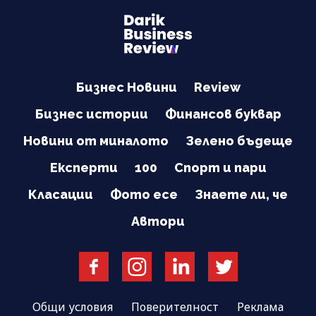
Бизнес Новини
Review
Бизнес истории
Финансов буквар
Новини от миналото
Зелено бъдеще
Експерти
100
Спорт и пари
Класации
Фото есе
Знаете ли, че
Автори
Общи условия
Поверителност
Реклама