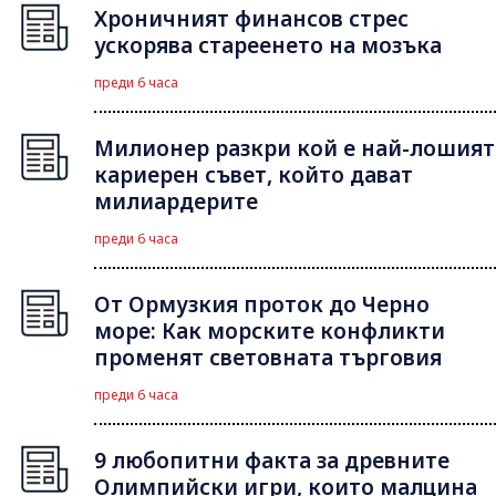
Хроничният финансов стрес
ускорява стареенето на мозъка
преди 6 часа
Милионер разкри кой е най-лошият
кариерен съвет, който дават
милиардерите
преди 6 часа
От Ормузкия проток до Черно
море: Как морските конфликти
променят световната търговия
преди 6 часа
9 любопитни факта за древните
Олимпийски игри, които малцина