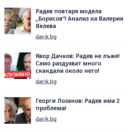
Радев повтаря модела
„Борисов“! Анализ на Валерия
Велева
darik.bg
Явор Дачков: Радев не лъже!
Само раздухват много
скандали около него!
darik.bg
Георги Лозанов: Радев има 2
проблема!
darik.bg