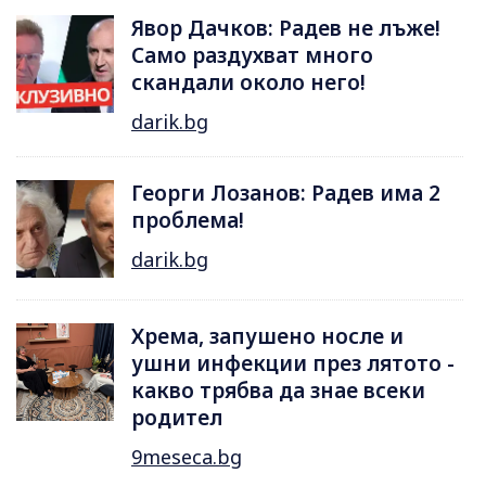
Явор Дачков: Радев не лъже!
Само раздухват много
скандали около него!
darik.bg
Георги Лозанов: Радев има 2
проблема!
darik.bg
Хрема, запушено носле и
ушни инфекции през лятотo -
какво трябва да знае всеки
родител
9meseca.bg