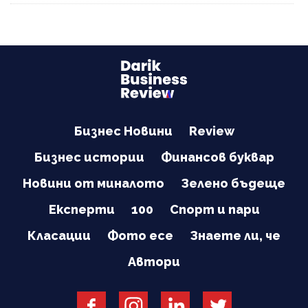
Бизнес Новини
Review
Бизнес истории
Финансов буквар
Новини от миналото
Зелено бъдеще
Експерти
100
Спорт и пари
Класации
Фото есе
Знаете ли, че
Автори