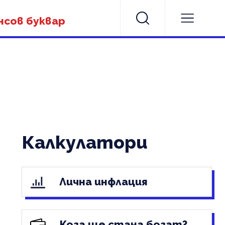
нсов буквар
Калкулатори
Лична инфлация
Кога ще стана богат?