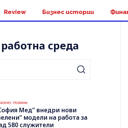
Review
Бизнес истории
Фина
 работна среда
Бизнес Новини
София Мед“ внедри нови
зелени“ модели на работа за
ад 580 служители