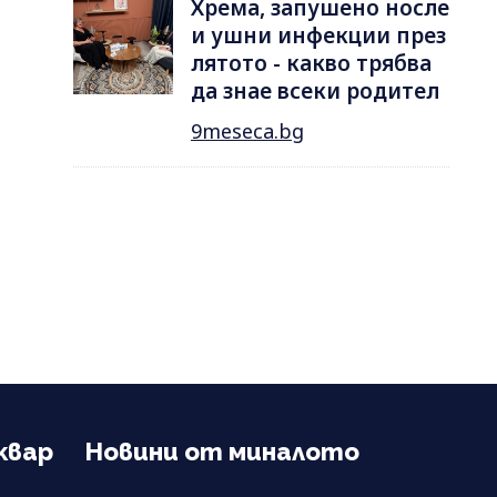
Хрема, запушено носле
и ушни инфекции през
лятотo - какво трябва
да знае всеки родител
9meseca.bg
квар
Новини от миналото