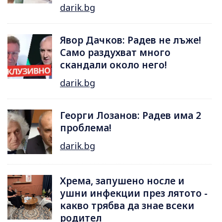
darik.bg
Явор Дачков: Радев не лъже!
Само раздухват много
скандали около него!
darik.bg
Георги Лозанов: Радев има 2
проблема!
darik.bg
Хрема, запушено носле и
ушни инфекции през лятотo -
какво трябва да знае всеки
родител