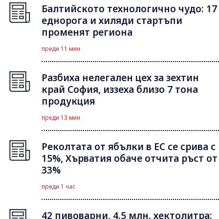
Балтийското технологично чудо: 17
еднорога и хиляди стартъпи
променят региона
преди 11 мин
Разбиха нелегален цех за зехтин
край София, иззеха близо 7 тона
продукция
преди 13 мин
Реколтата от ябълки в ЕС се срива с
15%, Хърватия обаче отчита ръст от
33%
преди 1 час
42 пивоварни, 4.5 млн. хектолитра: