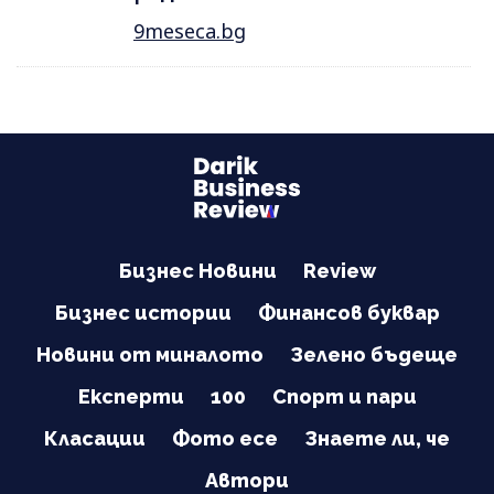
9meseca.bg
Бизнес Новини
Review
Бизнес истории
Финансов буквар
Новини от миналото
Зелено бъдеще
Експерти
100
Спорт и пари
Класации
Фото есе
Знаете ли, че
Автори