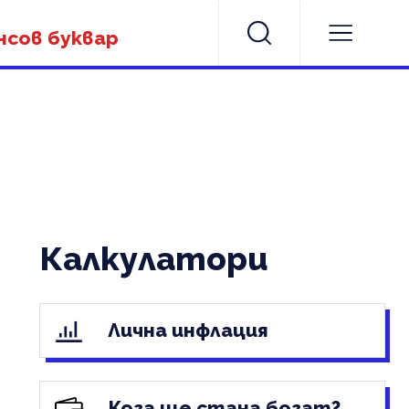
нсов буквар
Калкулатори
Лична инфлация
Кога ще стана богат?