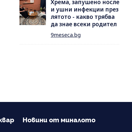
Хрема, запушено носле
и ушни инфекции през
лятотo - какво трябва
да знае всеки родител
9meseca.bg
квар
Новини от миналото