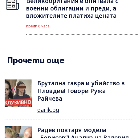
Великобритания е опитвала с
военни облигации и преди, а
вложителите платиха цената
преди 6 часа
Прочети още
Брутална гавра и убийство в
Пловдив! Говори Ружа
Райчева
darik.bg
Радев повтаря модела
„Борисов“! Анализ на Валерия