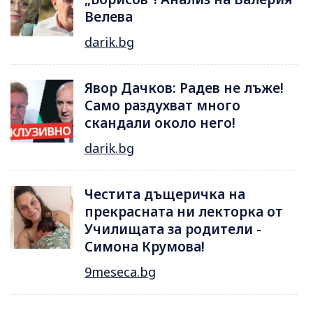
Велева
darik.bg
Явор Дачков: Радев не лъже!
Само раздухват много
скандали около него!
darik.bg
Честита дъщеричка на
прекрасната ни лекторка от
Училищата за родители -
Симона Крумова!
9meseca.bg