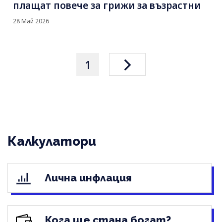
плащат повече за грижи за възрастни
28 Май 2026
1
Калкулатори
Лична инфлация
Кога ще стана богат?