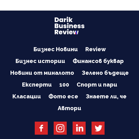
Бизнес Новини
Review
Бизнес истории
Финансов буквар
Новини от миналото
Зелено бъдеще
Експерти
100
Спорт и пари
Класации
Фото есе
Знаете ли, че
Автори