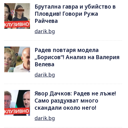
Брутална гавра и убийство в
Пловдив! Говори Ружа
Райчева
darik.bg
Радев повтаря модела
„Борисов“! Анализ на Валерия
Велева
darik.bg
Явор Дачков: Радев не лъже!
Само раздухват много
скандали около него!
darik.bg