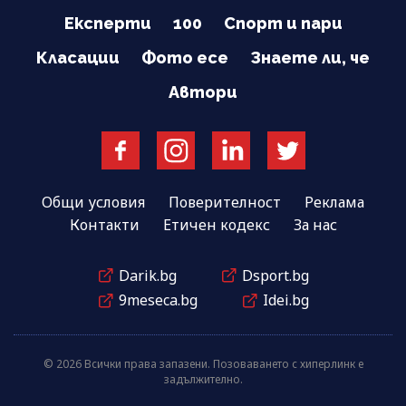
Експерти
100
Спорт и пари
Класации
Фото есе
Знаете ли, че
Автори
Общи условия
Поверителност
Реклама
Контакти
Етичен кодекс
За нас
Darik.bg
Dsport.bg
9meseca.bg
Idei.bg
© 2026 Всички права запазени. Позоваването с хиперлинк е
задължително.