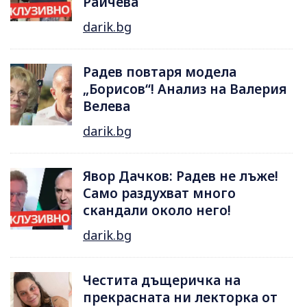
Райчева
darik.bg
Радев повтаря модела
„Борисов“! Анализ на Валерия
Велева
darik.bg
Явор Дачков: Радев не лъже!
Само раздухват много
скандали около него!
darik.bg
Честита дъщеричка на
прекрасната ни лекторка от