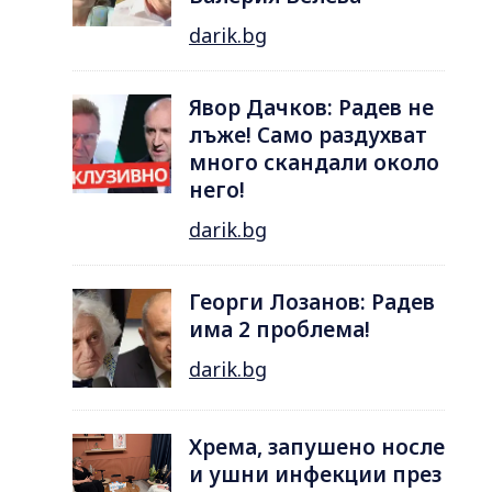
darik.bg
Явор Дачков: Радев не
лъже! Само раздухват
много скандали около
него!
darik.bg
Георги Лозанов: Радев
има 2 проблема!
darik.bg
Хрема, запушено носле
и ушни инфекции през