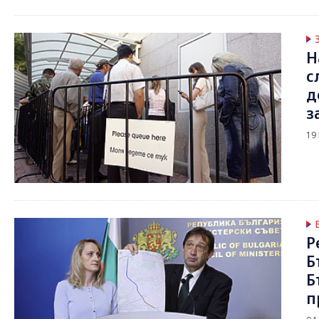
Н
с
д
з
19
Р
Б
Б
п