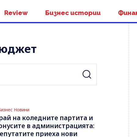
Review
Бизнес истории
Фина
бюджет
Бизнес Новини
рай на коледните партита и
онусите в администрацията:
епутатите приеха нови