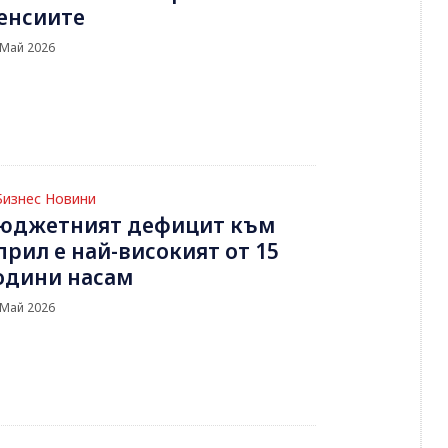
енсиите
 Май 2026
Бизнес Новини
юджетният дефицит към
прил е най-високият от 15
одини насам
 Май 2026