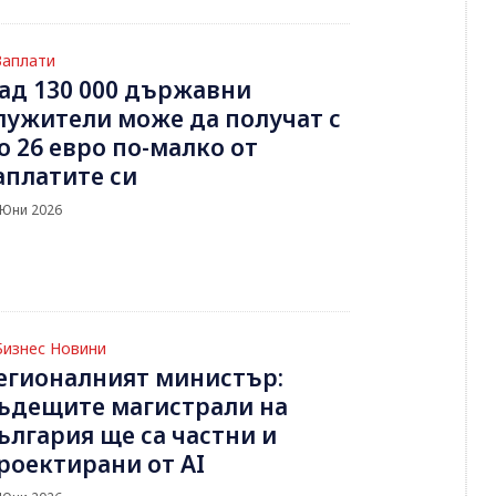
Заплати
ад 130 000 държавни
лужители може да получат с
о 26 евро по-малко от
аплатите си
 Юни 2026
Бизнес Новини
егионалният министър:
ъдещите магистрали на
ългария ще са частни и
роектирани от AI