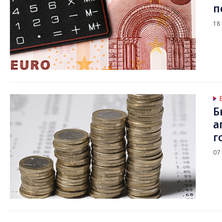
п
18
Б
а
г
07