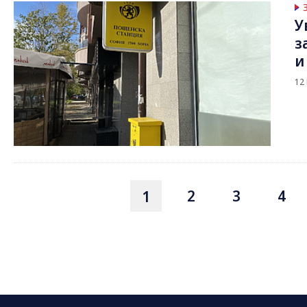
У
з
и
12
2
3
4
1