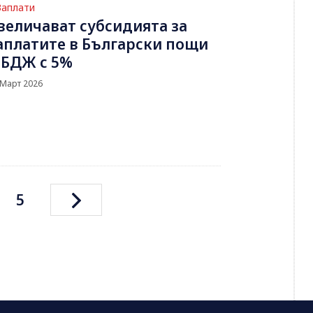
Заплати
величават субсидията за
аплатите в Български пощи
 БДЖ с 5%
 Март 2026
5