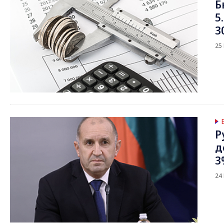
Б
5
3
25
Р
д
3
24