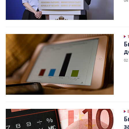
04
Б
д
02
Б
з