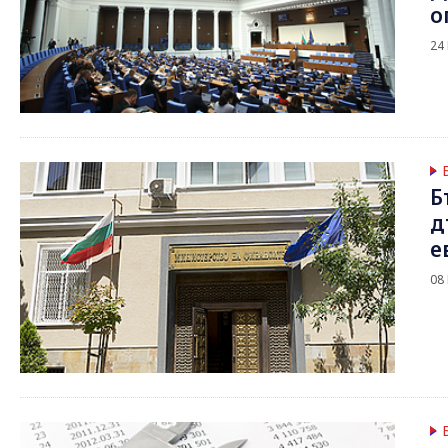
о
24
Б
д
е
08