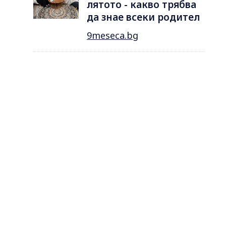
лятотo - какво трябва
да знае всеки родител
9meseca.bg