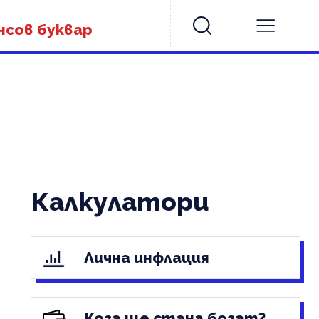
нсов буквар
Калкулатори
Лична инфлация
Кога ще стана богат?