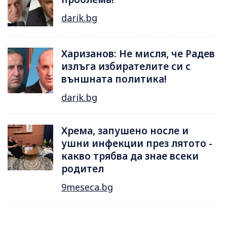
darik.bg
Харизанов: Не мисля, че Радев
излъга избирателите си с
външната политика!
darik.bg
Хрема, запушено носле и
ушни инфекции през лятотo -
какво трябва да знае всеки
родител
9meseca.bg