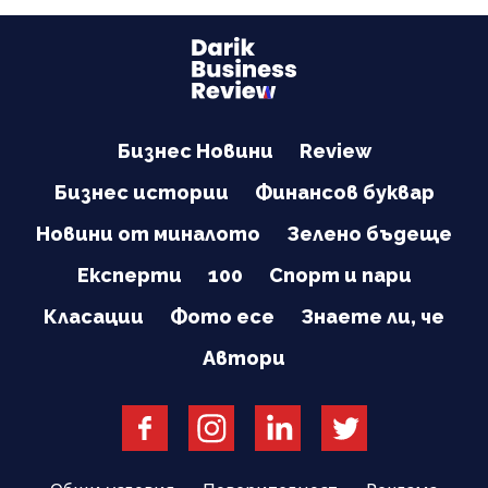
Бизнес Новини
Review
Бизнес истории
Финансов буквар
Новини от миналото
Зелено бъдеще
Експерти
100
Спорт и пари
Класации
Фото есе
Знаете ли, че
Автори