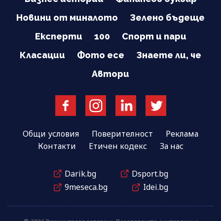
Новини от миналото
Зелено бъдеще
Експерти
100
Спорт и пари
Класации
Фото есе
Знаете ли, че
Автори
Общи условия
Поверителност
Реклама
Контакти
Етичен кодекс
За нас
Darik.bg
Dsport.bg
9meseca.bg
Idei.bg