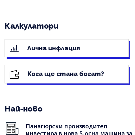
Калкулатори
Лична инфлация
Кога ще стана богат?
Най-ново
Панагюрски производител
инвестира в нова 5-осна машина за