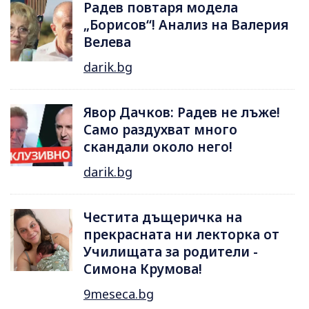
Радев повтаря модела
„Борисов“! Анализ на Валерия
Велева
darik.bg
Явор Дачков: Радев не лъже!
Само раздухват много
скандали около него!
darik.bg
Честита дъщеричка на
прекрасната ни лекторка от
Училищата за родители -
Симона Крумова!
9meseca.bg