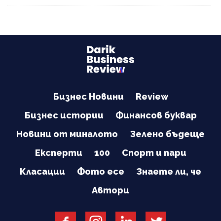
Бизнес Новини
Review
Бизнес истории
Финансов буквар
Новини от миналото
Зелено бъдеще
Експерти
100
Спорт и пари
Класации
Фото есе
Знаете ли, че
Автори