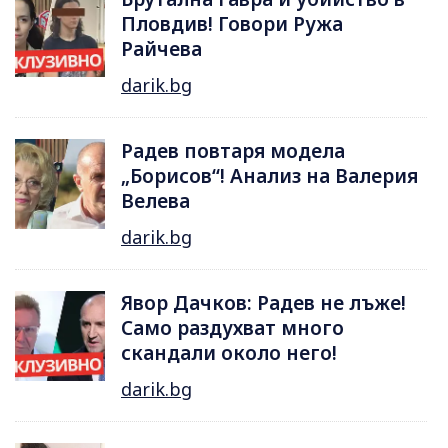
Пловдив! Говори Ружа
Райчева
darik.bg
Радев повтаря модела
„Борисов“! Анализ на Валерия
Велева
darik.bg
Явор Дачков: Радев не лъже!
Само раздухват много
скандали около него!
darik.bg