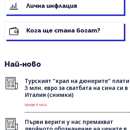
Лична инфлация
Кога ще стана богат?
Най-ново
Турският "крал на дюнерите" плати
3 млн. евро за сватбата на сина си в
Италия (снимки)
преди 6 часа
Първи вериги у нас премахват
двойното обозначение на цените в