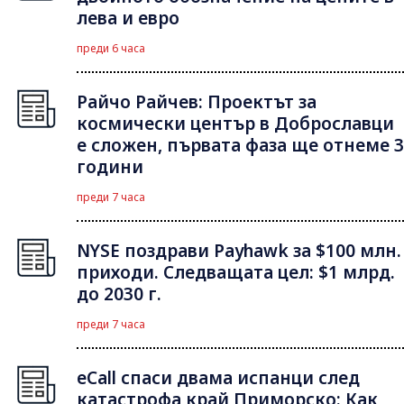
лева и евро
преди 6 часа
Райчо Райчев: Проектът за
космически център в Доброславци
е сложен, първата фаза ще отнеме 3
години
преди 7 часа
NYSE поздрави Payhawk за $100 млн.
приходи. Следващата цел: $1 млрд.
до 2030 г.
преди 7 часа
eCall спаси двама испанци след
катастрофа край Приморско: Как