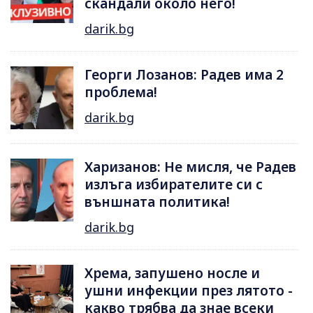
скандали около него!
darik.bg
Георги Лозанов: Радев има 2
проблема!
darik.bg
Харизанов: Не мисля, че Радев
излъга избирателите си с
външната политика!
darik.bg
Хрема, запушено носле и
ушни инфекции през лятотo -
какво трябва да знае всеки