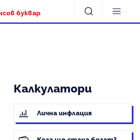
нсов буквар
Калкулатори
Лична инфлация
Кога ще стана богат?