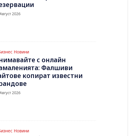
езервации
 Август 2026
Бизнес Новини
нимавайте с онлайн
амаленията: Фалшиви
айтове копират известни
рандове
 Август 2026
Бизнес Новини