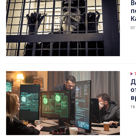
В
п
К
07
Д
о
в
18