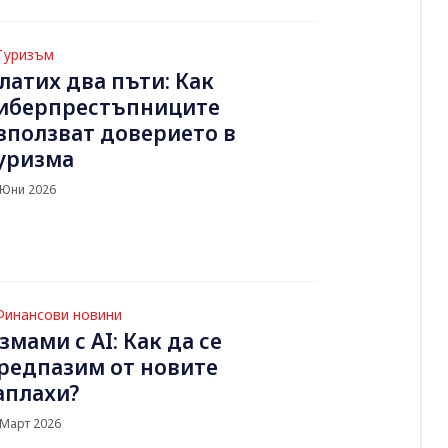
Туризъм
латих два пъти: Как
иберпрестъпниците
зползват доверието в
уризма
 Юни 2026
Финансови новини
змами с AI: Как да се
редпазим от новите
аплахи?
 Март 2026