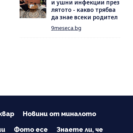
и ушни инфекции през
лятотo - какво трябва
да знае всеки родител
9meseca.bg
квар
Новини от миналото
ии
Фото есе
Знаете ли, че