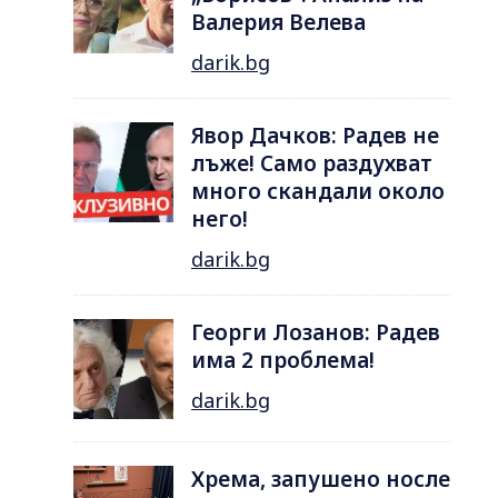
Валерия Велева
darik.bg
Явор Дачков: Радев не
лъже! Само раздухват
много скандали около
него!
darik.bg
Георги Лозанов: Радев
има 2 проблема!
darik.bg
Хрема, запушено носле