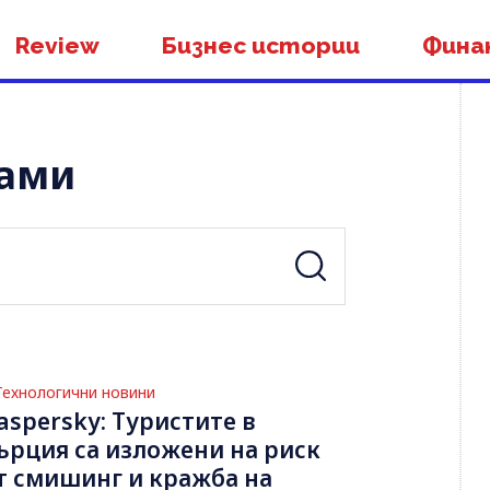
Review
Бизнес истории
Фина
мами
Технологични новини
aspersky: Туристите в
ърция са изложени на риск
т смишинг и кражба на