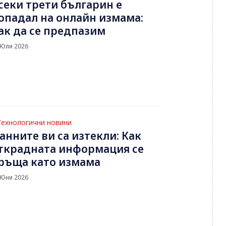
секи трети българин е
опадал на онлайн измама:
ак да се предпазим
 Юли 2026
Технологични новини
анните ви са изтекли: Как
ткрадната информация се
ръща като измама
 Юни 2026