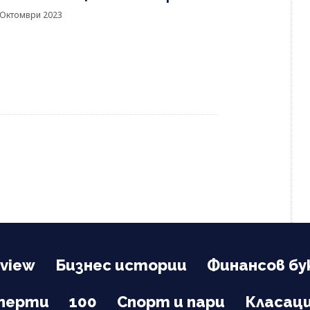
 Октомври 2023
view
Бизнес истории
Финансов бу
сперти
100
Спорт и пари
Класац