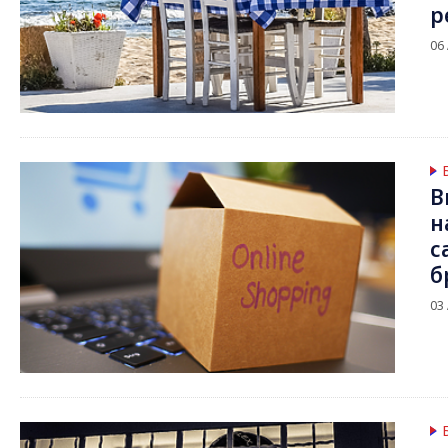
р
06
В
н
с
б
03