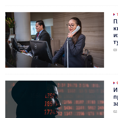
П
к
и
т
03
И
п
з
02