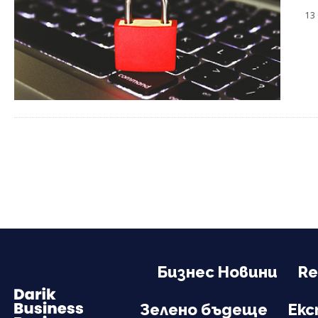
13
Бизнес Новини
Re
Зелено бъдеще
Ек