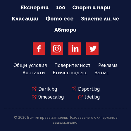
Експерти
100
Спорт и пари
Класации
Фото есе
Знаете ли, че
Автори
Общи условия
Поверителност
Реклама
Контакти
Етичен кодекс
За нас
Darik.bg
Dsport.bg
9meseca.bg
Idei.bg
© 2026 Всички права запазени. Позоваването с хиперлинк е
задължително.