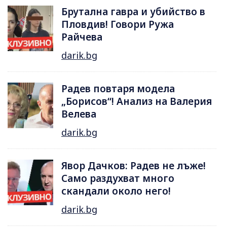
Брутална гавра и убийство в
Пловдив! Говори Ружа
Райчева
darik.bg
Радев повтаря модела
„Борисов“! Анализ на Валерия
Велева
darik.bg
Явор Дачков: Радев не лъже!
Само раздухват много
скандали около него!
darik.bg