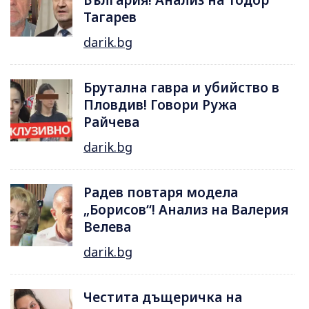
Тагарев
darik.bg
Брутална гавра и убийство в
Пловдив! Говори Ружа
Райчева
darik.bg
Радев повтаря модела
„Борисов“! Анализ на Валерия
Велева
darik.bg
Честита дъщеричка на