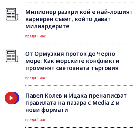
Милионер разкри кой е най-лошият
кариерен съвет, който дават
милиардерите
преди 1 час
От Ормузкия проток до Черно
море: Как морските конфликти
променят световната търговия
преди 1 час
Павел Колев и Ицака пренаписват
правилата на пазара с Media Z и
нови формати
преди 1 час