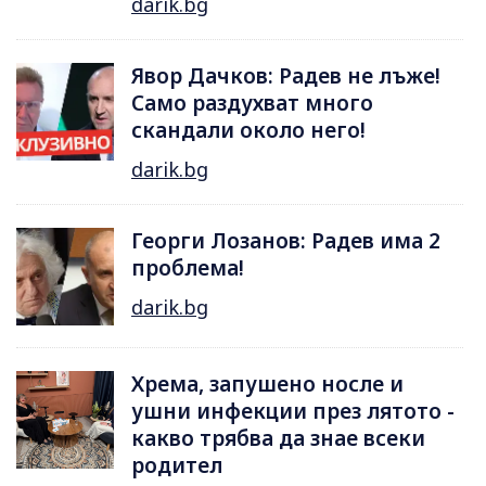
darik.bg
Явор Дачков: Радев не лъже!
Само раздухват много
скандали около него!
darik.bg
Георги Лозанов: Радев има 2
проблема!
darik.bg
Хрема, запушено носле и
ушни инфекции през лятотo -
какво трябва да знае всеки
родител