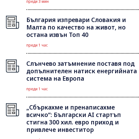
преди 3 мин
България изпревари Словакия и
Малта по качество на живот, но
остана извън Топ 40
преди 1 час
Слънчево затъмнение поставя под
допълнителен натиск енергийната
система на Европа
преди 1 час
„Сбъркахме и пренаписахме
всичко“: Български AI стартъп
стигна 300 хил. евро приход и
привлече инвеститор