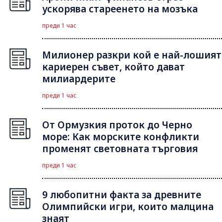
ускорява стареенето на мозъка
преди 1 час
Милионер разкри кой е най-лошият
кариерен съвет, който дават
милиардерите
преди 1 час
От Ормузкия проток до Черно
море: Как морските конфликти
променят световната търговия
преди 1 час
9 любопитни факта за древните
Олимпийски игри, които малцина
знаят