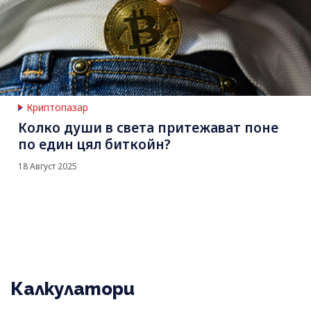
Криптопазар
Колко души в света притежават поне
по един цял биткойн?
18 Август 2025
Калкулатори