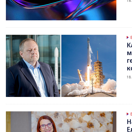
18
К
м
г
к
18
Н
Е