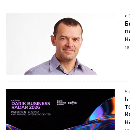
Б
п
н
19
Б
т
R
н