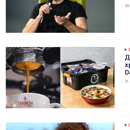
29
Д
х
D
21