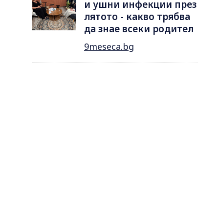
и ушни инфекции през
лятотo - какво трябва
да знае всеки родител
9meseca.bg