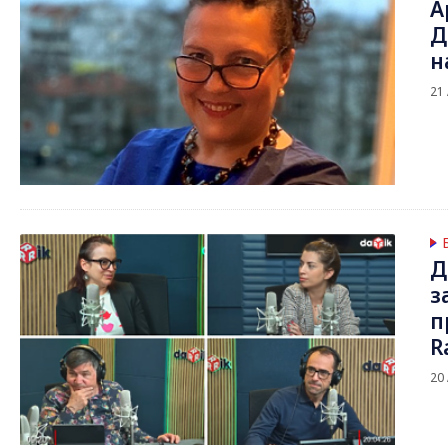
А
Д
н
21
Д
з
п
R
20