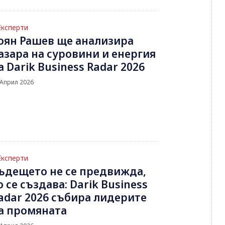
Експерти
оян Рашев ще анализира
азара на суровини и енергия
а Darik Business Radar 2026
 Април 2026
Експерти
ъдещето не се предвижда,
о се създава: Darik Business
adar 2026 събира лидерите
а промяната