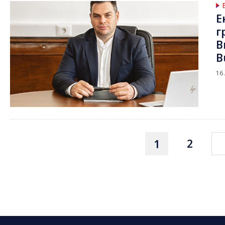
Е
г
В
B
16
2
1