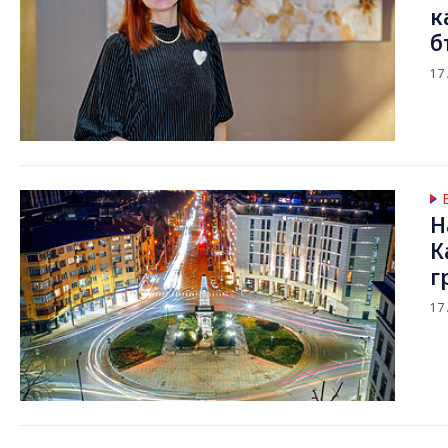
к
б
17
Н
К
г
17