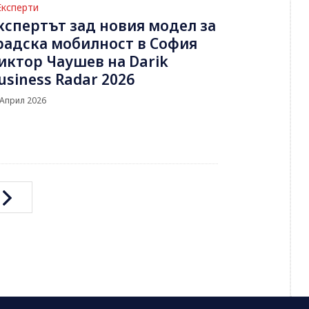
Експерти
кспертът зад новия модел за
радска мобилност в София
иктор Чаушев на Darik
usiness Radar 2026
 Април 2026