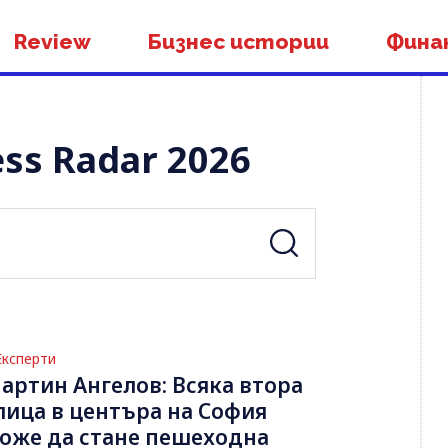
Review
Бизнес истории
Фина
ss Radar 2026
Експерти
артин Ангелов: Всяка втора
лица в центъра на София
оже да стане пешеходна