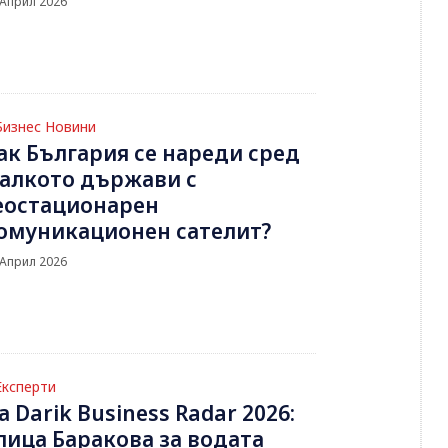
 Април 2026
Бизнес Новини
ак България се нареди сред
алкото държави с
еостационарен
омуникационен сателит?
 Април 2026
Експерти
а Darik Business Radar 2026:
лица Баракова за водата