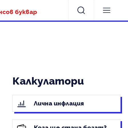
нсов буквар
Калкулатори
Лична инфлация
Кога ще стана богат?