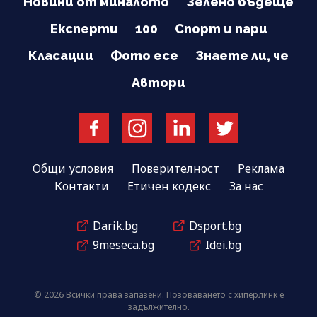
Новини от миналото
Зелено бъдеще
Експерти
100
Спорт и пари
Класации
Фото есе
Знаете ли, че
Автори
Общи условия
Поверителност
Реклама
Контакти
Етичен кодекс
За нас
Darik.bg
Dsport.bg
9meseca.bg
Idei.bg
© 2026 Всички права запазени. Позоваването с хиперлинк е
задължително.