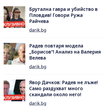
Брутална гавра и убийство в
Пловдив! Говори Ружа
Райчева
darik.bg
Радев повтаря модела
„Борисов“! Анализ на Валерия
Велева
darik.bg
Явор Дачков: Радев не лъже!
Само раздухват много
скандали около него!
darik.bg