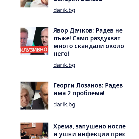
darik.bg
Явор Дачков: Радев не
лъже! Само раздухват
много скандали около
него!
darik.bg
Георги Лозанов: Радев
има 2 проблема!
darik.bg
Хрема, запушено носле
и ушни инфекции през