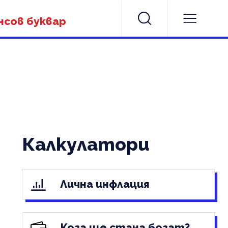
нсов буквар
Калкулатори
Лична инфлация
Кога ще стана богат?