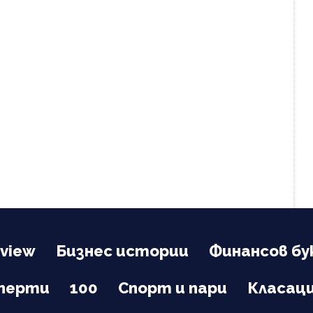
view
Бизнес истории
Финансов бу
сперти
100
Спорт и пари
Класац