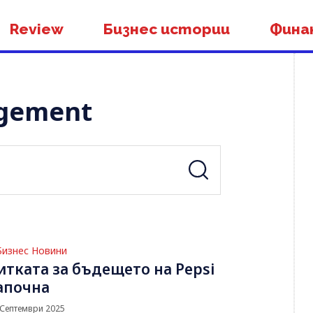
Review
Бизнес истории
Фина
agement
Бизнес Новини
итката за бъдещето на Pepsi
апочна
 Септември 2025