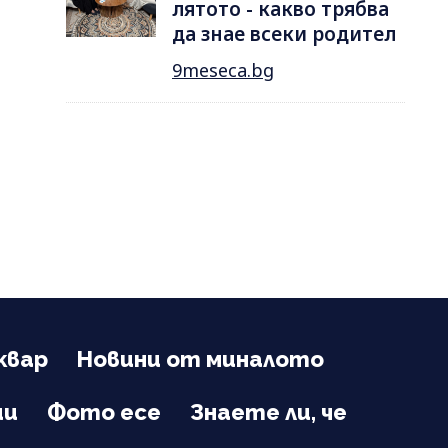
лятотo - какво трябва
да знае всеки родител
9meseca.bg
квар
Новини от миналото
ии
Фото есе
Знаете ли, че