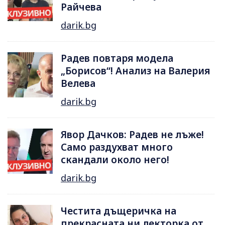
Райчева
darik.bg
Радев повтаря модела
„Борисов“! Анализ на Валерия
Велева
darik.bg
Явор Дачков: Радев не лъже!
Само раздухват много
скандали около него!
darik.bg
Честита дъщеричка на
прекрасната ни лекторка от