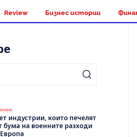
Review
Бизнес истории
Фина
pe
Review
ет индустрии, които печелят
т бумa на военните разходи
 Европа