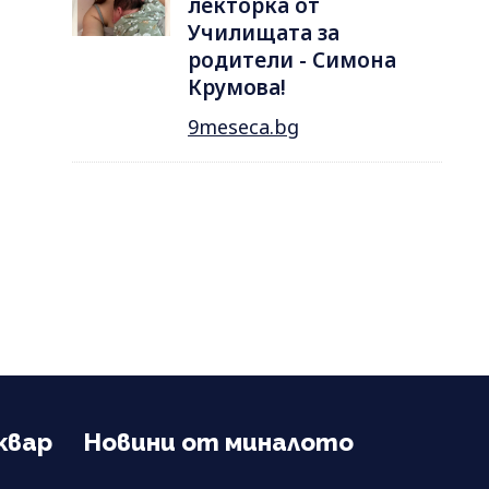
лекторка от
Училищата за
родители - Симона
Крумова!
9meseca.bg
квар
Новини от миналото