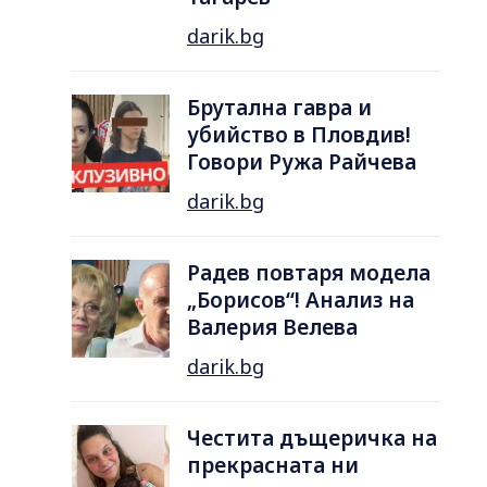
darik.bg
Брутална гавра и
убийство в Пловдив!
Говори Ружа Райчева
darik.bg
Радев повтаря модела
„Борисов“! Анализ на
Валерия Велева
darik.bg
Честита дъщеричка на
прекрасната ни