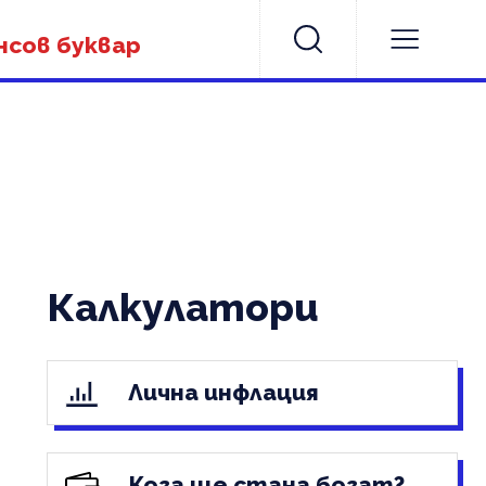
нсов буквар
Калкулатори
Лична инфлация
Кога ще стана богат?