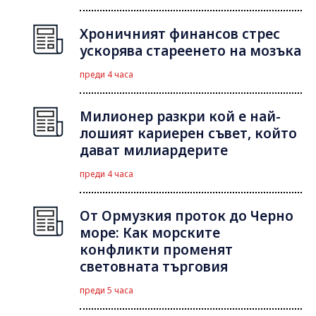
Хроничният финансов стрес
ускорява стареенето на мозъка
преди 4 часа
Милионер разкри кой е най-
лошият кариерен съвет, който
дават милиардерите
преди 4 часа
От Ормузкия проток до Черно
море: Как морските
конфликти променят
световната търговия
преди 5 часа