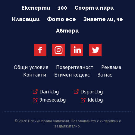
Експерти
100
Спорт и пари
Класации
Фото есе
Знаете ли, че
Автори
Общи условия
Поверителност
Реклама
Контакти
Етичен кодекс
За нас
Darik.bg
Dsport.bg
9meseca.bg
Idei.bg
© 2026 Всички права запазени. Позоваването с хиперлинк е
задължително.