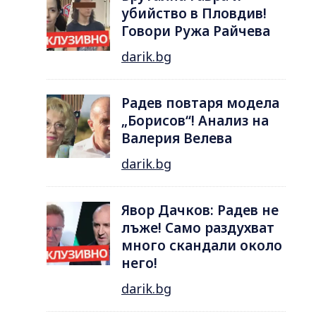
убийство в Пловдив!
Говори Ружа Райчева
darik.bg
Радев повтаря модела
„Борисов“! Анализ на
Валерия Велева
darik.bg
Явор Дачков: Радев не
лъже! Само раздухват
много скандали около
него!
darik.bg