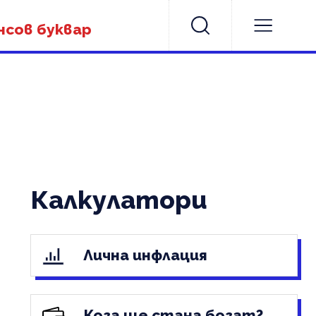
нсов буквар
Калкулатори
Лична инфлация
Кога ще стана богат?