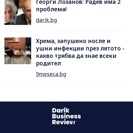
Георги Лозанов: Радев има 2
проблема!
darik.bg
Хрема, запушено носле и
ушни инфекции през лятотo -
какво трябва да знае всеки
родител
9meseca.bg