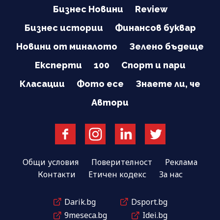
Бизнес Новини
Review
Бизнес истории
Финансов буквар
Новини от миналото
Зелено бъдеще
Експерти
100
Спорт и пари
Класации
Фото есе
Знаете ли, че
Автори
Общи условия
Поверителност
Реклама
Контакти
Етичен кодекс
За нас
Darik.bg
Dsport.bg
9meseca.bg
Idei.bg