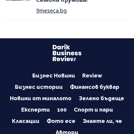
9meseca.bg
Бизнес Новини
Review
Бизнес истории
Финансов буквар
Новини от миналото
Зелено бъдеще
Експерти
100
Спорт и пари
Класации
Фото есе
Знаете ли, че
Автори