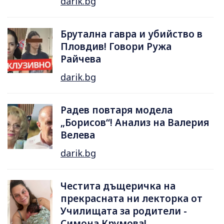
darik.bg
Брутална гавра и убийство в
Пловдив! Говори Ружа
Райчева
darik.bg
Радев повтаря модела
„Борисов“! Анализ на Валерия
Велева
darik.bg
Честита дъщеричка на
прекрасната ни лекторка от
Училищата за родители -
Симона Крумова!