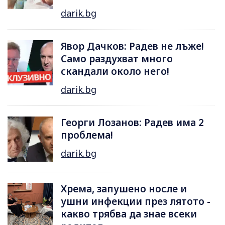
darik.bg
Явор Дачков: Радев не лъже!
Само раздухват много
скандали около него!
darik.bg
Георги Лозанов: Радев има 2
проблема!
darik.bg
Хрема, запушено носле и
ушни инфекции през лятотo -
какво трябва да знае всеки