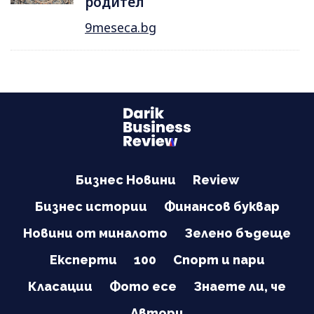
родител
9meseca.bg
Бизнес Новини
Review
Бизнес истории
Финансов буквар
Новини от миналото
Зелено бъдеще
Експерти
100
Спорт и пари
Класации
Фото есе
Знаете ли, че
Автори