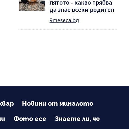
лятотo - какво трябва
да знае всеки родител
9meseca.bg
квар
Новини от миналото
ии
Фото есе
Знаете ли, че