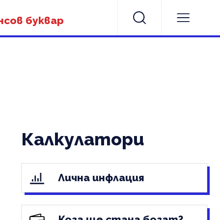
нсов буквар
Калкулатори
Лична инфлация
Кога ще стана богат?