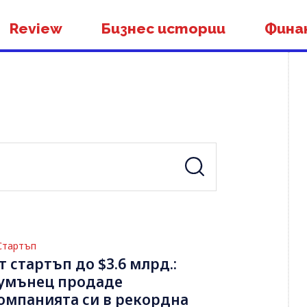
Review
Бизнес истории
Фина
Стартъп
т стартъп до $3.6 млрд.:
умънец продаде
омпанията си в рекордна