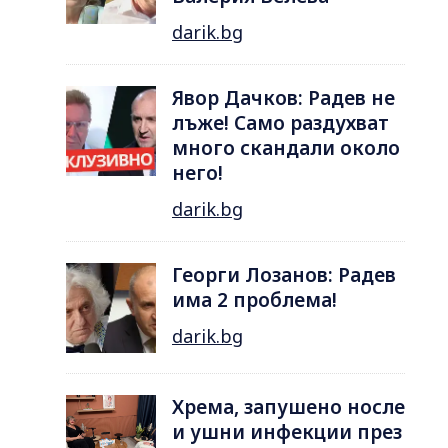
darik.bg
Явор Дачков: Радев не
лъже! Само раздухват
много скандали около
него!
darik.bg
Георги Лозанов: Радев
има 2 проблема!
darik.bg
Хрема, запушено носле
и ушни инфекции през