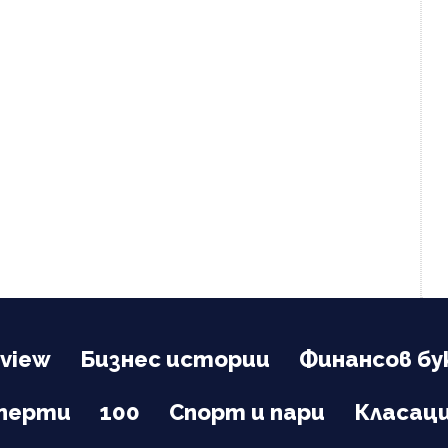
view
Бизнес истории
Финансов бу
сперти
100
Спорт и пари
Класац