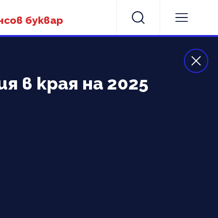
нсов буквар
я в края на 2025