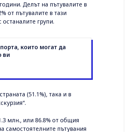
 години. Делът на пътувалите в
2% от пътувалите в тази
с останалите групи.
порта, които могат да
о ви
траната (51.1%), така и в
кскурзия“.
.3 млн., или 86.8% от общия
на самостоятелните пътувания