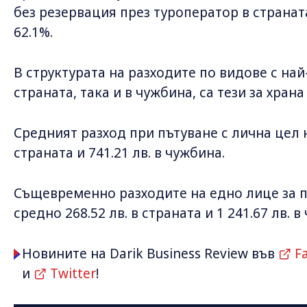
без резервация през туроператор в страната 
62.1%.
В структурата на разходите по видове с на
страната, така и в чужбина, са тези за храна -
Средният разход при пътуване с лична цел н
страната и 741.21 лв. в чужбина.
Същевременно разходите на едно лице за 
средно 268.52 лв. в страната и 1 241.67 лв. в
Новините на Darik Business Review във
F
и
Twitter
!