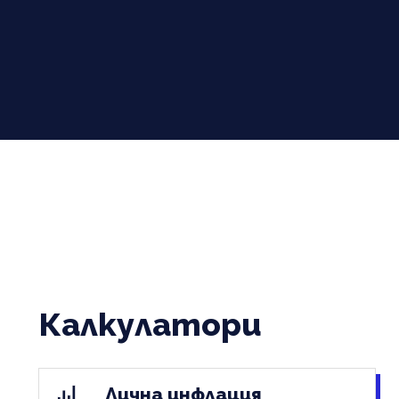
Калкулатори
Лична инфлация