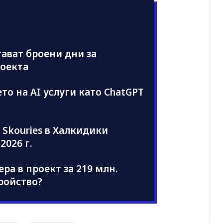
тават броени дни за
роекта
о на AI услуги като ChatGPT
 Skouries в Халкидики
2026 г.
ра в проект за 219 млн.
тройство?