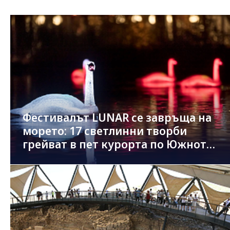
Фестивалът LUNAR се завръща на
морето: 17 светлинни творби
грейват в пет курорта по Южното
Черноморие