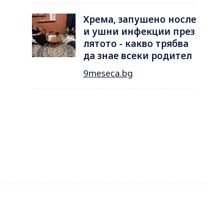
Хрема, запушено носле
и ушни инфекции през
лятотo - какво трябва
да знае всеки родител
9meseca.bg