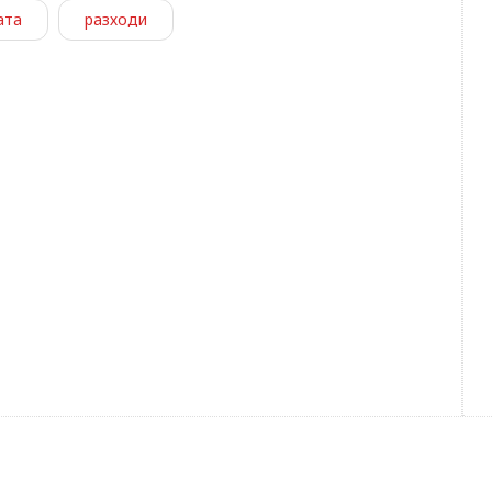
ата
разходи