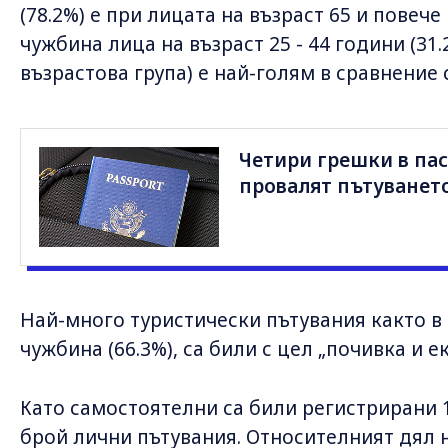
(78.2%) е при лицата на възраст 65 и повече
чужбина лица на възраст 25 - 44 години (31.
възрастова група) е най-голям в сравнение 
Четири грешки в пас
провалят пътуванет
Най-много туристически пътувания както в с
чужбина (66.3%), са били с цел „почивка и е
Като самостоятелни са били регистрирани 1
брой лични пътувания. Относителният дял 