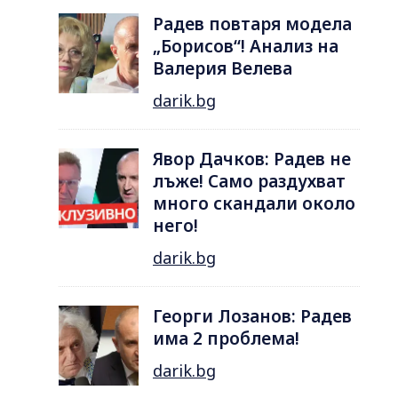
Радев повтаря модела
„Борисов“! Анализ на
Валерия Велева
darik.bg
Явор Дачков: Радев не
лъже! Само раздухват
много скандали около
него!
darik.bg
Георги Лозанов: Радев
има 2 проблема!
darik.bg