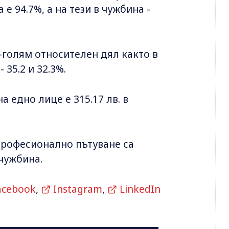
е 94.7%, а на тези в чужбина -
й-голям относителен дял както в
 35.2 и 32.3%.
а едно лице е 315.17 лв. в
професионално пътуване са
 чужбина.
acebook
,
Instagram
,
LinkedIn