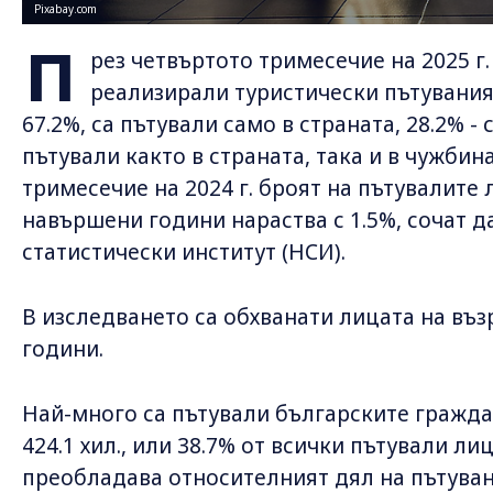
Pixabay.com
П
рез четвъртото тримесечие на 2025 г.
реализирали туристически пътувания.
67.2%, са пътували само в страната, 28.2% - 
пътували както в страната, така и в чужбин
тримесечие на 2024 г. броят на пътувалите 
навършени години нараства с 1.5%, сочат 
статистически институт (НСИ).
В изследването са обхванати лицата на въз
години.
Най-много са пътували българските граждани
424.1 хил., или 38.7% от всички пътували ли
преобладава относителният дял на пътувани