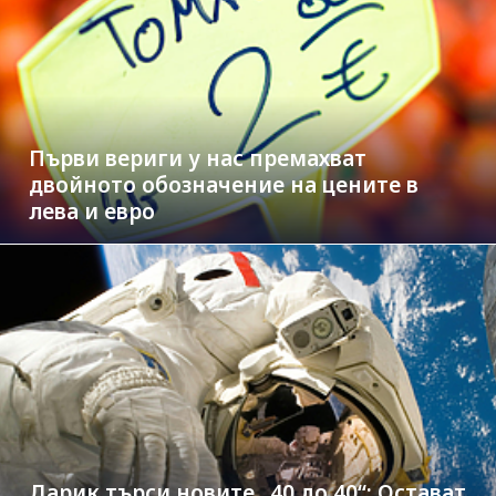
Първи вериги у нас премахват
двойното обозначение на цените в
лева и евро
Дарик търси новите „40 до 40“: Остават