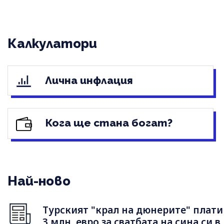
Калкулатори
Лична инфлация
Кога ще стана богат?
Най-ново
Турският "крал на дюнерите" плати
3 млн. евро за сватбата на сина си в