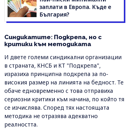
заплати в Европа. Къде е
България?
Синдикатите: Подкрепа, но с
критики към методиката
И двете големи синдикални организации
в страната, КНСБ и КТ "Подкрепа",
изразиха принципна подкрепа за по-
високия размер на линията на бедност. Те
обаче едновременно с това отправиха
сериозни критики към начина, по който тя
се изчислява. Според тях настоящата
методика не отразява адекватно
реалността.