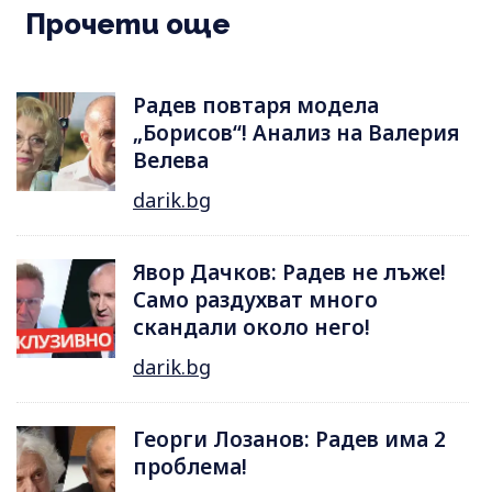
Прочети още
Радев повтаря модела
„Борисов“! Анализ на Валерия
Велева
darik.bg
Явор Дачков: Радев не лъже!
Само раздухват много
скандали около него!
darik.bg
Георги Лозанов: Радев има 2
проблема!