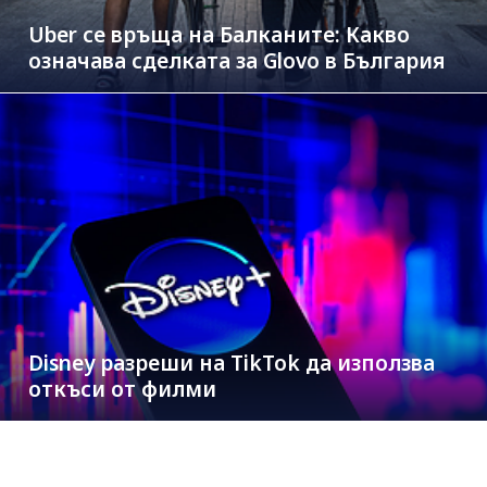
Uber се връща на Балканите: Какво
означава сделката за Glovo в България
Disney разреши на TikTok да използва
откъси от филми