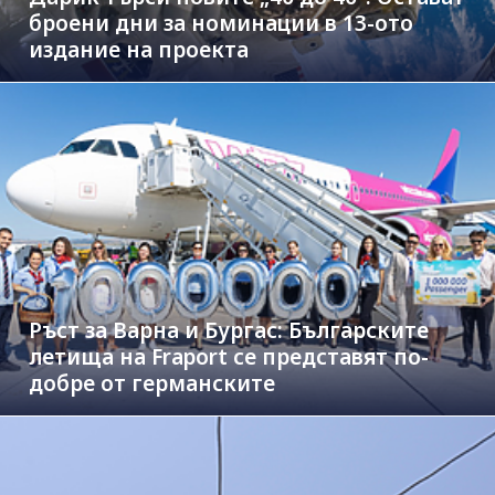
броени дни за номинации в 13-ото
издание на проекта
Ръст за Варна и Бургас: Българските
летища на Fraport се представят по-
добре от германските