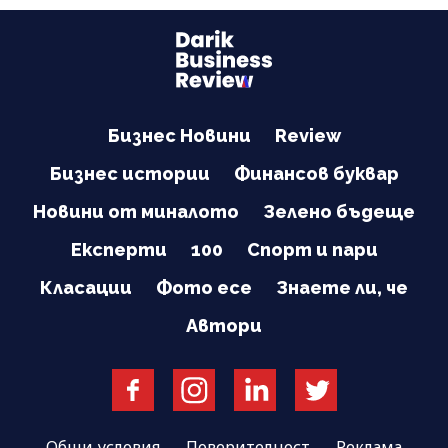
Бизнес Новини
Review
Бизнес истории
Финансов буквар
Новини от миналото
Зелено бъдеще
Експерти
100
Спорт и пари
Класации
Фото есе
Знаете ли, че
Автори
Общи условия
Поверителност
Реклама