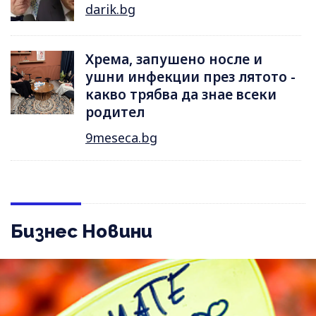
darik.bg
Хрема, запушено носле и
ушни инфекции през лятотo -
какво трябва да знае всеки
родител
9meseca.bg
Бизнес Новини