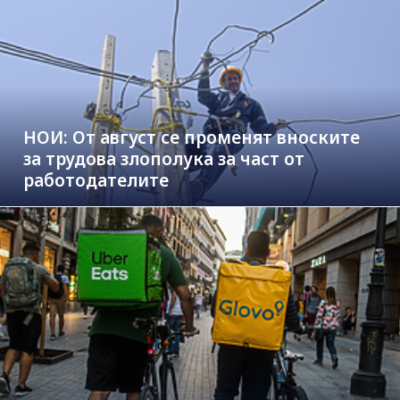
НОИ: От август се променят вноските
за трудова злополука за част от
работодателите