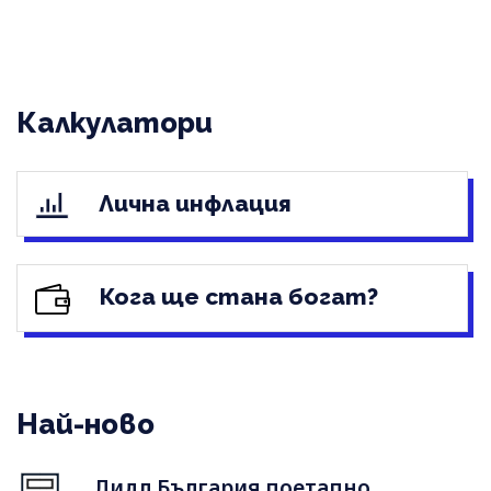
Калкулатори
Лична инфлация
Кога ще стана богат?
Най-ново
Лидл България поетапно