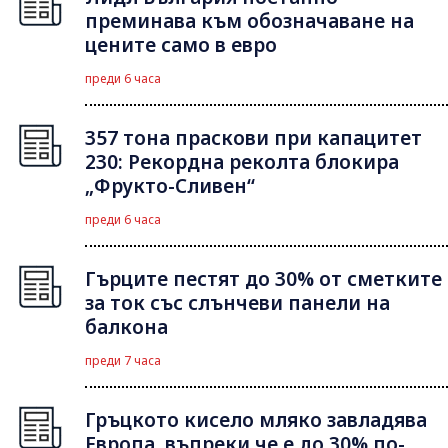
преминава към обозначаване на
цените само в евро
преди 6 часа
357 тона праскови при капацитет
230: Рекордна реколта блокира
„Фрукто-Сливен“
преди 6 часа
Гърците пестят до 30% от сметките
за ток със слънчеви панели на
балкона
преди 7 часа
Гръцкото кисело мляко завладява
Европа, въпреки че е до 30% по-