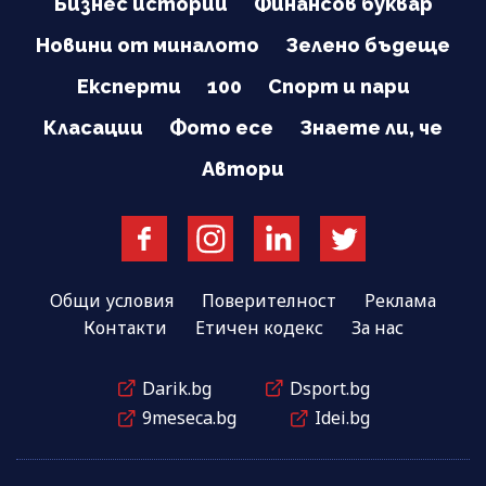
Бизнес истории
Финансов буквар
Новини от миналото
Зелено бъдеще
Експерти
100
Спорт и пари
Класации
Фото есе
Знаете ли, че
Автори
Общи условия
Поверителност
Реклама
Контакти
Етичен кодекс
За нас
Darik.bg
Dsport.bg
9meseca.bg
Idei.bg