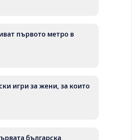
криват първото метро в
ки игри за жени, за които
 първата българска