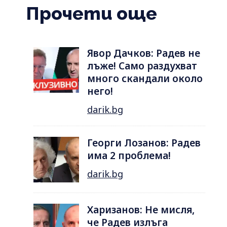
Прочети още
Явор Дачков: Радев не
лъже! Само раздухват
много скандали около
него!
darik.bg
Георги Лозанов: Радев
има 2 проблема!
darik.bg
Харизанов: Не мисля,
че Радев излъга