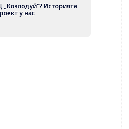
Ц „Козлодуй“? Историята
роект у нас