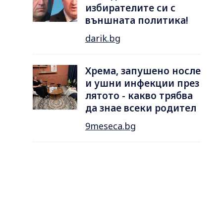
избирателите си с
външната политика!
darik.bg
Хрема, запушено носле
и ушни инфекции през
лятотo - какво трябва
да знае всеки родител
9meseca.bg