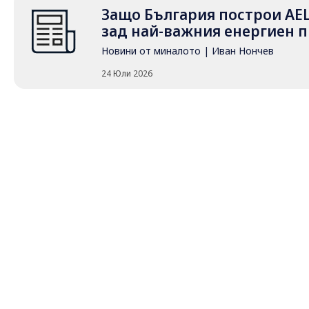
Защо България построи АЕ
зад най-важния енергиен п
Новини от миналото
|
Иван Нончев
24 Юли 2026