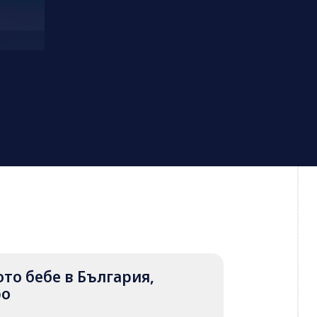
вото бебе в България,
ро