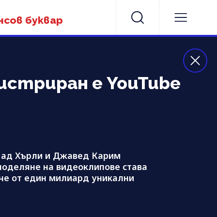
нсов буквар
егистриран е YouTube
, Чад Хърли и Джавед Карим
споделяне на видеоклипове става
ече от един милиард уникални