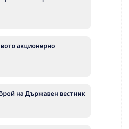
първото акционерно
т брой на Държавен вестник