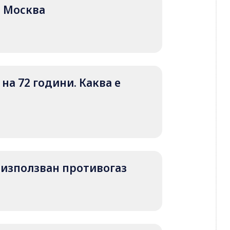
ад Москва
на 72 години. Каква е
 е използван противогаз