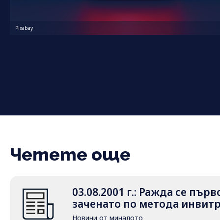
Pixabay
Четете още
03.08.2001 г.: Ражда се пър
заченато по метода инвит
Новини от миналото