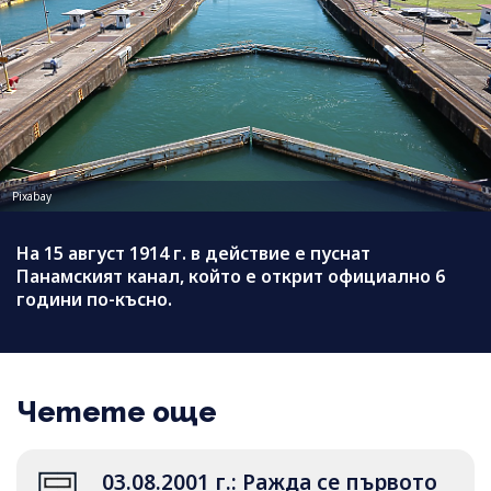
Pixabay
На 15 август 1914 г. в действие е пуснат
Панамският канал, който е открит официално 6
години по-късно.
Четете още
03.08.2001 г.: Ражда се първото