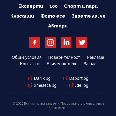
Експерти
100
Спорт и пари
Класации
Фото есе
Знаете ли, че
Автори
Общи условия
Поверителност
Реклама
Контакти
Етичен кодекс
За нас
Darik.bg
Dsport.bg
9meseca.bg
Idei.bg
© 2026 Всички права запазени. Позоваването с хиперлинк е
задължително.