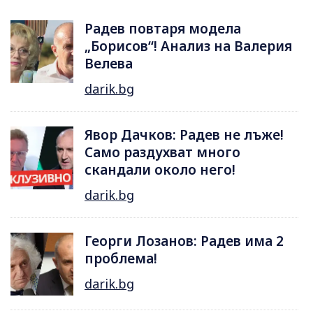
Радев повтаря модела
„Борисов“! Анализ на Валерия
Велева
darik.bg
Явор Дачков: Радев не лъже!
Само раздухват много
скандали около него!
darik.bg
Георги Лозанов: Радев има 2
проблема!
darik.bg