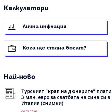
Калкулатори
Лична инфлация
Кога ще стана богат?
Най-ново
Турският "крал на дюнерите" плати
3 млн. евро за сватбата на сина си в
Италия (снимки)
06.08.2026