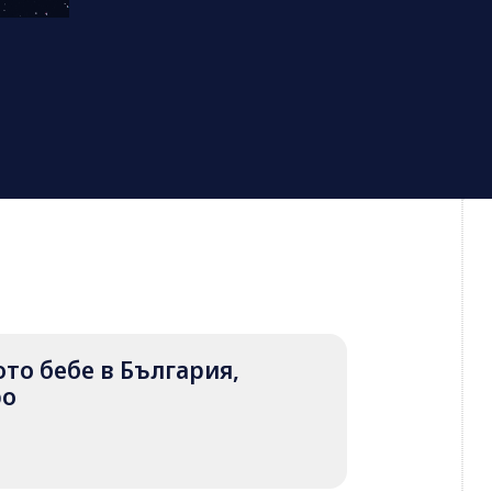
вото бебе в България,
ро