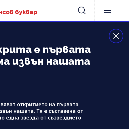
нсов буквар
ткрита е първата
ма извън нашата
бявяват откритието на първата
звън нашата. Тя е съставена от
ло една звезда от съзвездието