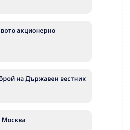
първото акционерно
т брой на Държавен вестник
ад Москва