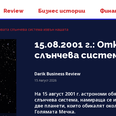
Review
Бизнес истории
Фина
първата слънчева система извън нашата
15.08.2001 г.: О
слънчева систе
Darik Business Review
15 Август 2026
На 15 август 2001 г. астрономи о
слънчева система, намираща се и
две планети, които обикалят око
Голямата Мечка.