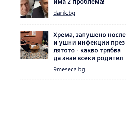
има 2 проблема!
darik.bg
Хрема, запушено носле
и ушни инфекции през
лятотo - какво трябва
да знае всеки родител
9meseca.bg