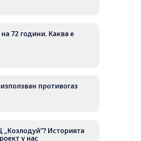
на 72 години. Каква е
 е използван противогаз
Ц „Козлодуй“? Историята
роект у нас