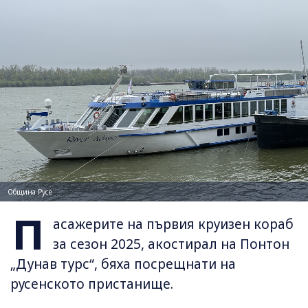
Община Русе
П
асажерите на първия круизен кораб
за сезон 2025, акостирал на Понтон
„Дунав турс“, бяха посрещнати на
русенското пристанище.