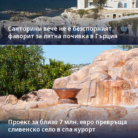
Санторини вече не е безспорният
фаворит за лятна почивка в Гърция
Проект за близо 7 млн. евро превръща
сливенско село в спа курорт