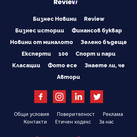
Бизнес Новини
Review
Бизнес истории
Финансов буквар
Новини от миналото
Зелено бъдеще
Експерти
100
Спорт и пари
Класации
Фото есе
Знаете ли, че
Автори
Общи условия
Поверителност
Реклама
Контакти
Етичен кодекс
За нас