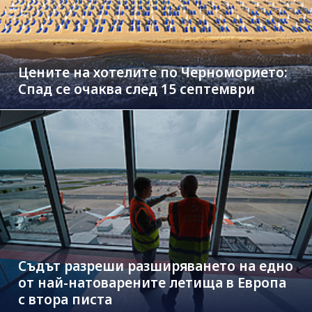
Цените на хотелите по Черноморието:
Спад се очаква след 15 септември
Съдът разреши разширяването на едно
от най-натоварените летища в Европа
с втора писта