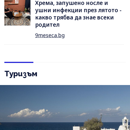
Хрема, запушено носле и
ушни инфекции през лятотo -
какво трябва да знае всеки
родител
9meseca.bg
Туризъм