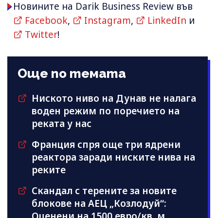
Новините на Darik Business Review във
Facebook
,
Instagram
,
LinkedIn
и
Twitter
!
Още по темата
Ниското ниво на Дунав не налага
воден режим по поречието на
реката у нас
Франция спря още три ядрени
реактора заради ниските нива на
реките
Скандал с терените за новите
блокове на АЕЦ „Козлодуй“:
Оценени на 1500 евро/кв. м