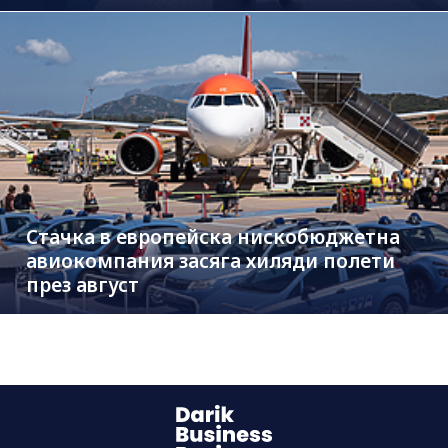
Стачка в европейска нискобюджетна
авиокомпания засяга хиляди полети
през август