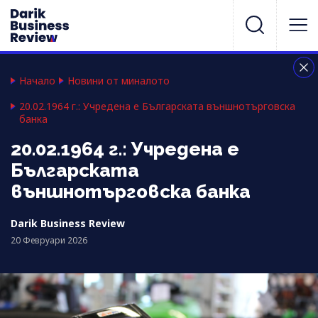
Начало
Новини от миналото
20.02.1964 г.: Учредена е Българската външнотърговска
банка
20.02.1964 г.: Учредена е
Българската
външнотърговска банка
Darik Business Review
20 Февруари 2026