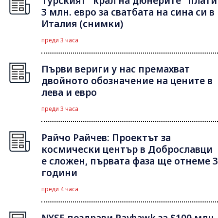
Турският "крал на дюнерите" плати
3 млн. евро за сватбата на сина си в
Италия (снимки)
преди 3 часа
Първи вериги у нас премахват
двойното обозначение на цените в
лева и евро
преди 3 часа
Райчо Райчев: Проектът за
космически център в Доброславци
е сложен, първата фаза ще отнеме 3
години
преди 4 часа
NYSE поздрави Payhawk за $100 млн.