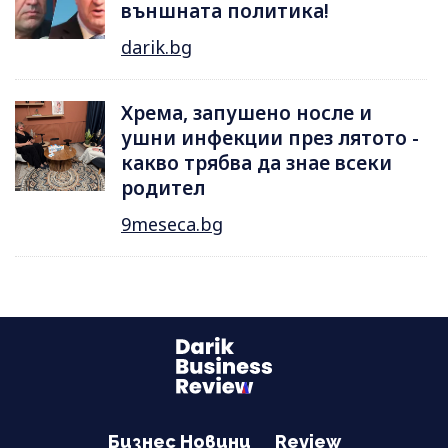
външната политика!
darik.bg
Хрема, запушено носле и
ушни инфекции през лятотo -
какво трябва да знае всеки
родител
9meseca.bg
Бизнес Новини
Review