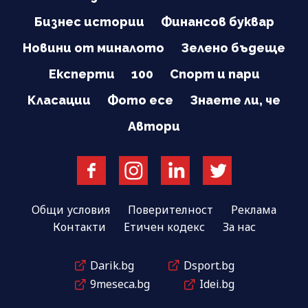
Бизнес истории
Финансов буквар
Новини от миналото
Зелено бъдеще
Експерти
100
Спорт и пари
Класации
Фото есе
Знаете ли, че
Автори
Общи условия
Поверителност
Реклама
Контакти
Етичен кодекс
За нас
Darik.bg
Dsport.bg
9meseca.bg
Idei.bg