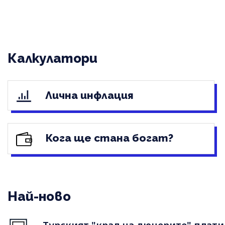
Калкулатори
Лична инфлация
Кога ще стана богат?
Най-ново