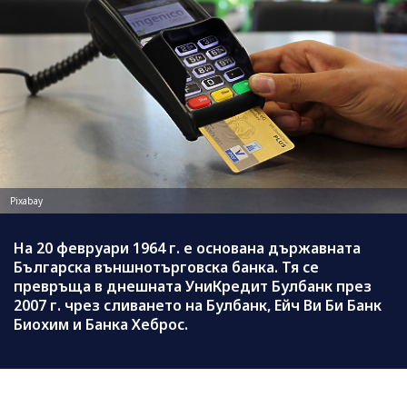
Pixabay
На 20 февруари 1964 г. е основана държавната
Българска външнотърговска банка. Тя се
превръща в днешната УниКредит Булбанк през
2007 г. чрез сливането на Булбанк, Ейч Ви Би Банк
Биохим и Банка Хеброс.