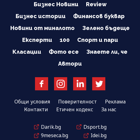
Бизнес Новини
Review
Бизнес истории
Финансов буквар
Новини от миналото
Зелено бъдеще
Експерти
100
Спорт и пари
Класации
Фото есе
Знаете ли, че
Автори
Общи условия
Поверителност
Реклама
Контакти
Етичен кодекс
За нас
Darik.bg
Dsport.bg
9meseca.bg
Idei.bg