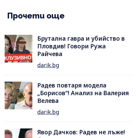
Прочети още
Брутална гавра и убийство в
Пловдив! Говори Ружа
Райчева
darik.bg
Радев повтаря модела
„Борисов“! Анализ на Валерия
Велева
darik.bg
Явор Дачков: Радев не лъже!