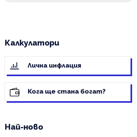
Калкулатори
Лична инфлация
Кога ще стана богат?
Най-ново