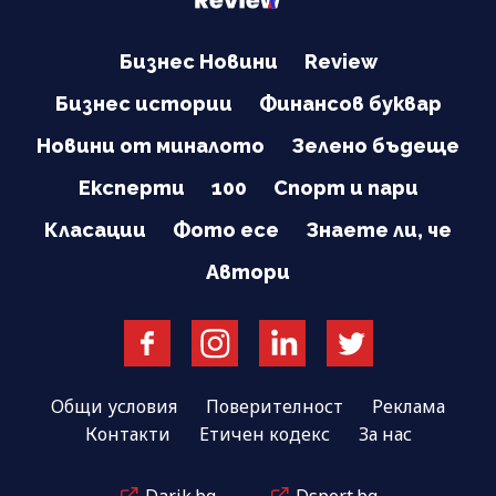
Бизнес Новини
Review
Бизнес истории
Финансов буквар
Новини от миналото
Зелено бъдеще
Експерти
100
Спорт и пари
Класации
Фото есе
Знаете ли, че
Автори
Общи условия
Поверителност
Реклама
Контакти
Етичен кодекс
За нас
Darik.bg
Dsport.bg