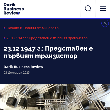
Начало
Новини от миналото
23.12.1947 г.: Представен е първият транзистор
23.12.1947 г.: Представен е
първият транзистор
Darik Business Review
23 Декември 2025