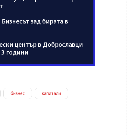
т
: Бизнесът зад бирата в
чески център в Доброславци
 3 години
бизнес
капитали