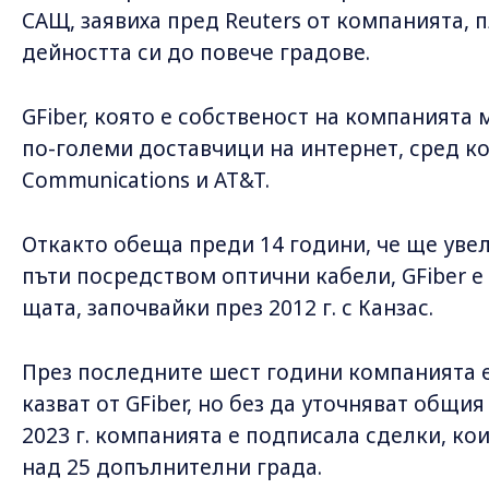
САЩ, заявиха пред Reuters от компанията,
дейността си до повече градове.
GFiber, която е собственост на компанията 
по-големи доставчици на интернет, сред кои
Communications и AT&T.
Откакто обеща преди 14 години, че ще уве
пъти посредством оптични кабели, GFiber е
щата, започвайки през 2012 г. с Канзас.
През последните шест години компанията е
казват от GFiber, но без да уточняват общи
2023 г. компанията е подписала сделки, кои
над 25 допълнителни града.