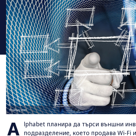
Pixabay.com
A
lphabet планира да търси външни инв
подразделение, което продава Wi-Fi и