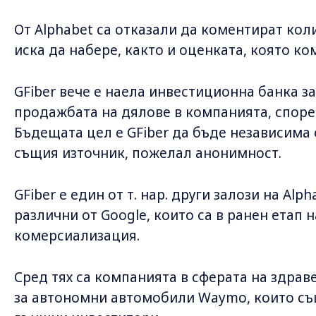
От Alphabet са отказали да коментират кол
иска да набере, както и оценката, която ко
GFiber вече е наела инвестиционна банка з
продажбата на дялове в компанията, според
Бъдещата цел е GFiber да бъде независима
същия източник, пожелал анонимност.
GFiber е един от т. нар. други залози на Alp
различни от Google, които са в ранен етап 
комерсиализация.
Сред тях са компанията в сферата на здрав
за автономни автомобили Waymo, които съ