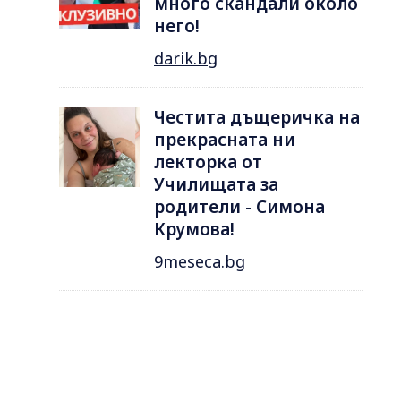
много скандали около
него!
darik.bg
Честита дъщеричка на
прекрасната ни
лекторка от
Училищата за
родители - Симона
Крумова!
9meseca.bg