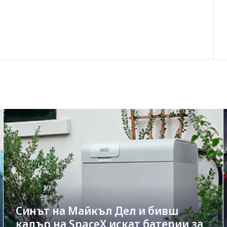
Синът на Майкъл Дeл и бивш
кадър на SpaceX искат батерии за