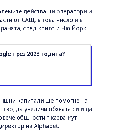
големите действащи оператори и
сти от САЩ, в това число и в
раната, сред които и Ню Йорк.
ogle през 2023 година?
външни капитали ще помогне на
ство, да увеличи обхвата си и да
овече общности," казва Рут
иректор на Alphabet.