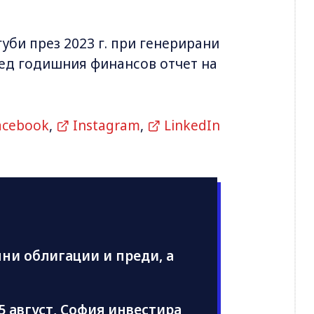
губи през 2023 г. при генерирани
ред годишния финансов отчет на
acebook
,
Instagram
,
LinkedIn
ни облигации и преди, а
5 август, София инвестира