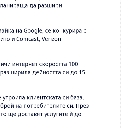
 планираща да разшири
майка на Google, се конкурира с
то и Comcast, Verizon
личи интернет скоростта 100
 разширила дейността си до 15
 утроила клиентската си база,
я брой на потребителите си. През
то ще доставят услугите ѝ до