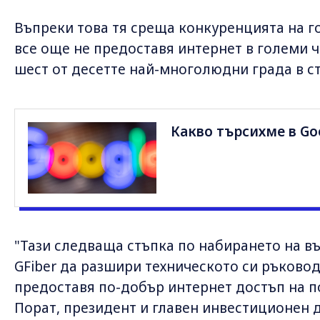
Въпреки това тя среща конкуренцията на 
все още не предоставя интернет в големи ча
шест от десетте най-многолюдни града в ст
Какво търсихме в Go
"Тази следваща стъпка по набирането на 
GFiber да разшири техническото си ръковод
предоставя по-добър интернет достъп на п
Порат, президент и главен инвестиционен д