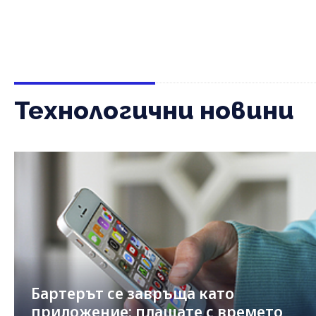
Технологични новини
Бартерът се завръща като
приложение: плащате с времето