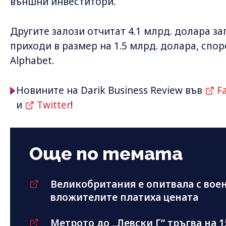
външни инвеститори.
Другите залози отчитат 4.1 млрд. долара за
приходи в размер на 1.5 млрд. долара, спо
Alphabet.
Новините на Darik Business Review във
F
и
Twitter
!
Още по темата
Великобритания е опитвала с воен
вложителите платиха цената
Метрото до „Левски Г“ тръгва на 1