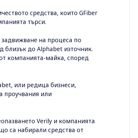
ичеството средства, които GFiber
мпанията търси.
а задвижване на процеса по
 близък до Alphabet източник.
 от компанията-майка, според
habet, или редица бизнеси,
на проучвания или
еопазването Verily и компанията
що са набирали средства от