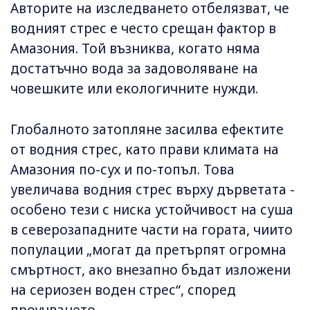
Авторите на изследването отбелязват, че
водният стрес е често срещан фактор в
Амазония. Той възниква, когато няма
достатъчно вода за задоволяване на
човешките или екологичните нужди.
Глобалното затопляне засилва ефектите
от водния стрес, като прави климата на
Амазония по-сух и по-топъл. Това
увеличава водния стрес върху дърветата -
особено тези с ниска устойчивост на суша
в северозападните части на гората, чиито
популации „могат да претърпят огромна
смъртност, ако внезапно бъдат изложени
на сериозен воден стрес“, според