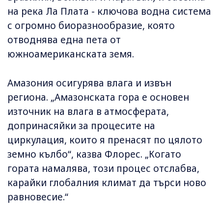
на река Ла Плата - ключова водна система
с огромно биоразнообразие, която
отводнява една пета от
южноамериканската земя.
Амазония осигурява влага и извън
региона. „Амазонската гора е основен
източник на влага в атмосферата,
допринасяйки за процесите на
циркулация, които я пренасят по цялото
земно кълбо“, казва Флорес. „Когато
гората намалява, този процес отслабва,
карайки глобалния климат да търси ново
равновесие.“