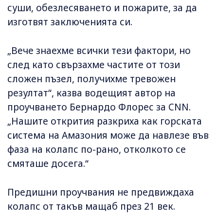
суши, обезлесяването и пожарите, за да
изготвят заключенията си.
„Вече знаехме всички тези фактори, но
след като свързахме частите от този
сложен пъзел, получихме тревожен
резултат“, казва водещият автор на
проучването Бернардо Флорес за CNN.
„Нашите открития разкриха как горската
система на Амазония може да навлезе във
фаза на колапс по-рано, отколкото се
смяташе досега.“
Предишни проучвания не предвиждаха
колапс от такъв мащаб през 21 век.