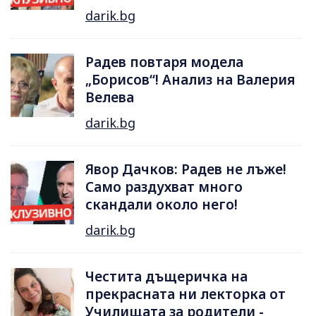
darik.bg
Радев повтаря модела
„Борисов“! Анализ на Валерия
Велева
darik.bg
Явор Дачков: Радев не лъже!
Само раздухват много
скандали около него!
darik.bg
Честита дъщеричка на
прекрасната ни лекторка от
Училищата за родители -