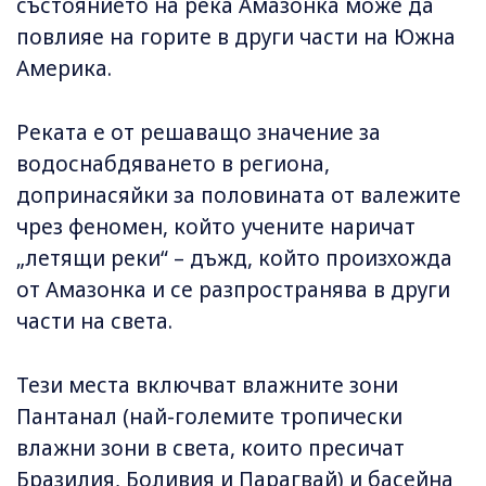
състоянието на река Амазонка може да
повлияе на горите в други части на Южна
Америка.
Реката е от решаващо значение за
водоснабдяването в региона,
допринасяйки за половината от валежите
чрез феномен, който учените наричат
„летящи реки“ – дъжд, който произхожда
от Амазонка и се разпространява в други
части на света.
Тези места включват влажните зони
Пантанал (най-големите тропически
влажни зони в света, които пресичат
Бразилия, Боливия и Парагвай) и басейна