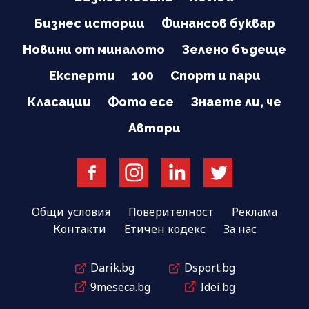
Бизнес истории
Финансов буквар
Новини от миналото
Зелено бъдеще
Експерти
100
Спорт и пари
Класации
Фото есе
Знаете ли, че
Автори
Общи условия
Поверителност
Реклама
Контакти
Етичен кодекс
За нас
Darik.bg
Dsport.bg
9meseca.bg
Idei.bg