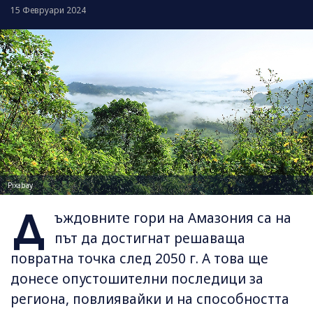
15 Февруари 2024
Pixabay
Д
ъждовните гори на Амазония са на
път да достигнат решаваща
повратна точка след 2050 г. А това ще
донесе опустошителни последици за
региона, повлиявайки и на способността