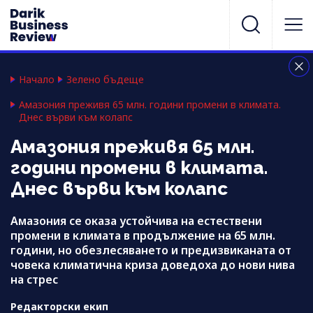
Начало
Зелено бъдеще
Амазония преживя 65 млн. години промени в климата.
Днес върви към колапс
Амазония преживя 65 млн.
години промени в климата.
Днес върви към колапс
Амазония се оказа устойчива на естествени
промени в климата в продължение на 65 млн.
години, но обезлесяването и предизвиканата от
човека климатична криза доведоха до нови нива
на стрес
Редакторски екип