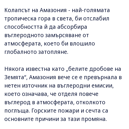
Колапсът на Амазония - най-голямата
тропическа гора в света, би отслабил
способността й да абсорбира
въглеродното замърсяване от
атмосферата, което би влошило
глобалното затопляне.
Някога известна като „белите дробове на
Земята“, Амазония вече се е превърнала в
нетен източник на въглеродни емисии,
което означава, че отделя повече
въглерод в атмосферата, отколкото
поглъща. Горските пожари и сечта са
основните причини за тази промяна.