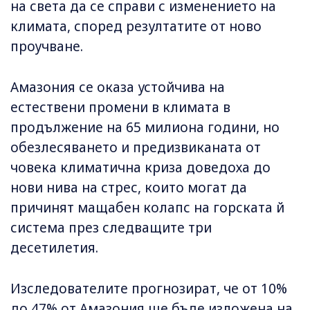
на света да се справи с изменението на
климата, според резултатите от ново
проучване.
Амазония се оказа устойчива на
естествени промени в климата в
продължение на 65 милиона години, но
обезлесяването и предизвиканата от
човека климатична криза доведоха до
нови нива на стрес, които могат да
причинят мащабен колапс на горската й
система през следващите три
десетилетия.
Изследователите прогнозират, че от 10%
до 47% от Амазония ще бъде изложена на