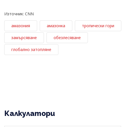
Източник: CNN
амазония
амазонка
тропически гори
замърсяване
обезлесяване
глобално затопляне
Калкулатори