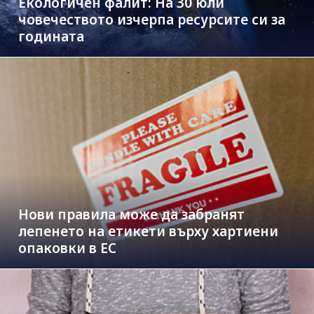
Екологичен фалит: На 30 юли
човечеството изчерпа ресурсите си за
годината
Нови правила може да забранят
лепенето на етикети върху хартиени
опаковки в ЕС