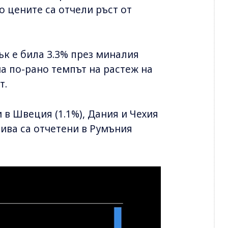
о цените са отчели ръст от
к е била 3.3% през миналия
на по-рано темпът на растеж на
т.
в Швеция (1.1%), Дания и Чехия
нива са отчетени в Румъния