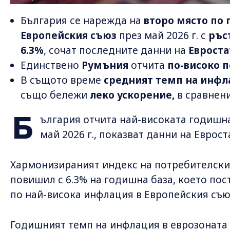
България се нарежда на
второ място по
Европейския съюз
през май 2026 г. с
ръс
6.3%
, сочат последните данни на
Евроста
Единствено
Румъния
отчита
по-високо 
В същото време
средният темп на инфла
също бележи
леко ускорение,
в сравнени
Б
ългария отчита най-високата годишн
май 2026 г., показват данни на Еврост
Хармонизираният индекс на потребителскит
повишил с 6.3% на годишна база, което пос
по най-висока инфлация в Европейския съюз
Годишният темп на инфлация в еврозоната е 