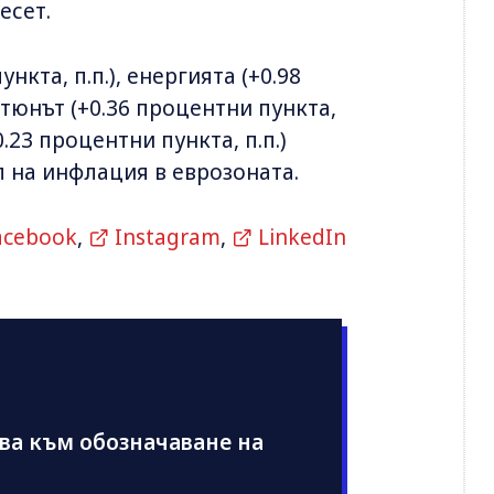
есет.
нкта, п.п.), енергията (+0.98
тюнът (+0.36 процентни пункта,
.23 процентни пункта, п.п.)
 на инфлация в еврозоната.
acebook
,
Instagram
,
LinkedIn
ва към обозначаване на