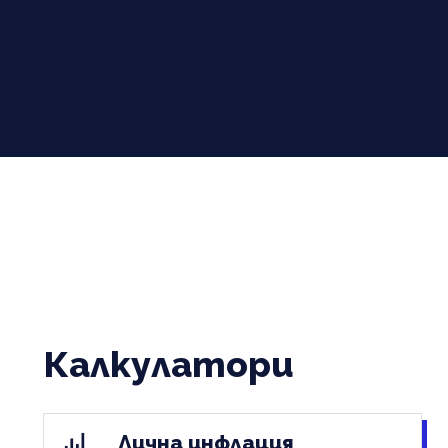
Калкулатори
Лична инфлация