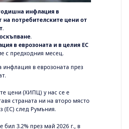
 годишна инфлация в
т на потребителските цени от
т
.
поскъпване
.
ция в еврозоната и в целия ЕС
е с предходния месец.
а инфлация в еврозоната през
ат.
е цени (ХИПЦ) у нас се е
тавя страната ни на второ място
 (ЕС) след Румъния.
бил 3.2% през май 2026 г., в