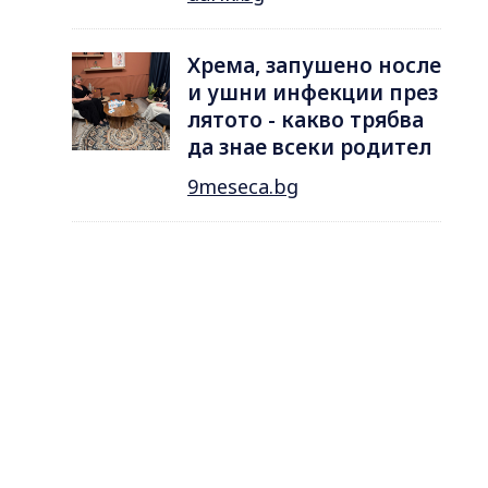
Хрема, запушено носле
и ушни инфекции през
лятотo - какво трябва
да знае всеки родител
9meseca.bg