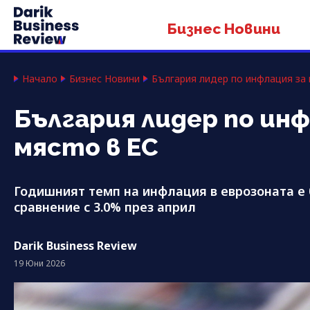
Бизнес Новини
Начало
Бизнес Новини
България лидер по инфлация за 
България лидер по инф
място в ЕС
Годишният темп на инфлация в еврозоната е би
сравнение с 3.0% през април
Darik Business Review
19 Юни 2026