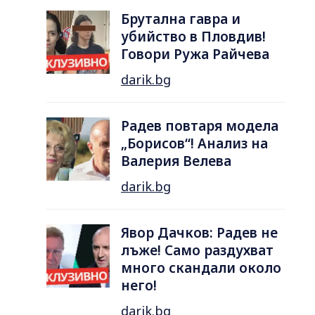
Брутална гавра и
убийство в Пловдив!
Говори Ружа Райчева
darik.bg
Радев повтаря модела
„Борисов“! Анализ на
Валерия Велева
darik.bg
Явор Дачков: Радев не
лъже! Само раздухват
много скандали около
него!
darik.bg