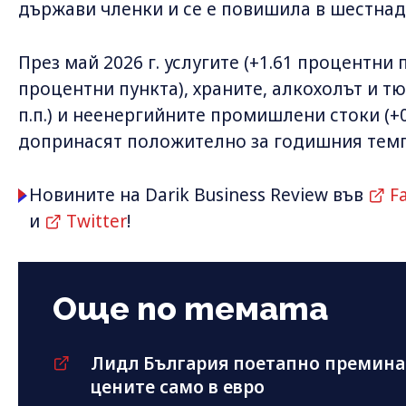
държави членки и се е повишила в шестнад
През май 2026 г. услугите (+1.61 процентни пу
процентни пункта), храните, алкохолът и тю
п.п.) и неенергийните промишлени стоки (+0
допринасят положително за годишния темп
Новините на Darik Business Review във
F
и
Twitter
!
Още по темата
Лидл България поетапно премина
цените само в евро