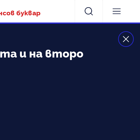
нсов буквар
ата и на второ