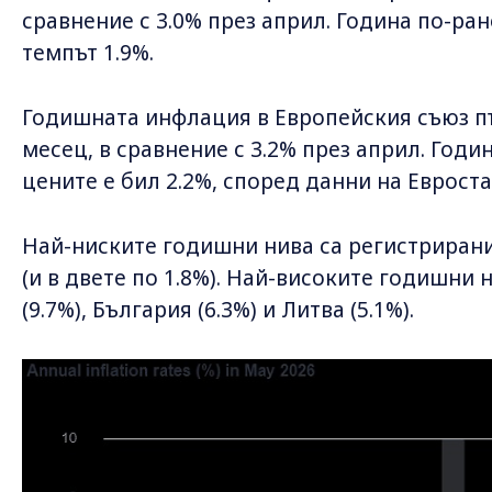
сравнение с 3.0% през април. Година по-ран
темпът 1.9%.
Годишната инфлация в Европейския съюз пъ
месец, в сравнение с 3.2% през април. Годи
цените е бил 2.2%, според данни на Евроста
Най-ниските годишни нива са регистрирани 
(и в двете по 1.8%). Най-високите годишни 
(9.7%), България (6.3%) и Литва (5.1%).