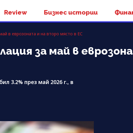
Review
Бизнес истории
Фина
май в еврозоната и на второ място в ЕС
лация за май в еврозон
л 3.2% през май 2026 г., в