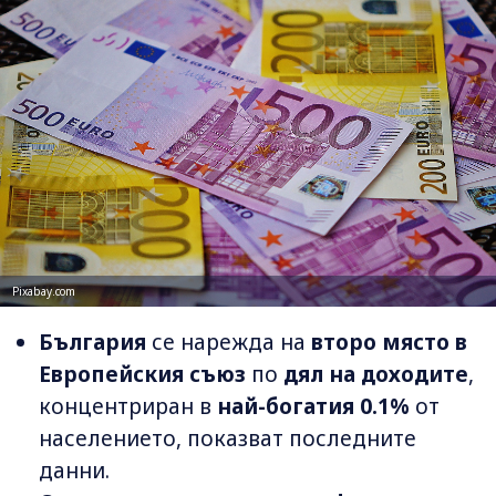
Pixabay.com
България
се нарежда на
второ място в
Европейския съюз
по
дял на доходите
,
концентриран в
най-богатия 0.1%
от
населението, показват последните
данни.