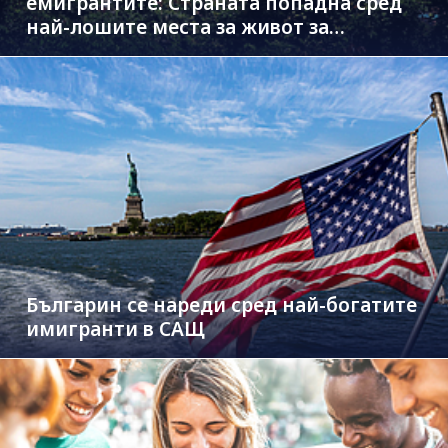
емигрантите: Страната попадна сред
най-лошите места за живот за
чужденци
Българин се нареди сред най-богатите
имигранти в САЩ