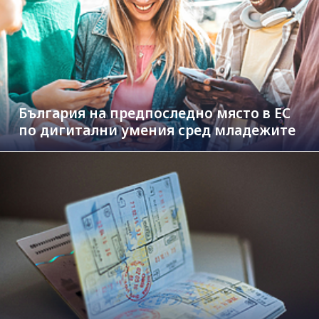
България на предпоследно място в ЕС
по дигитални умения сред младежите