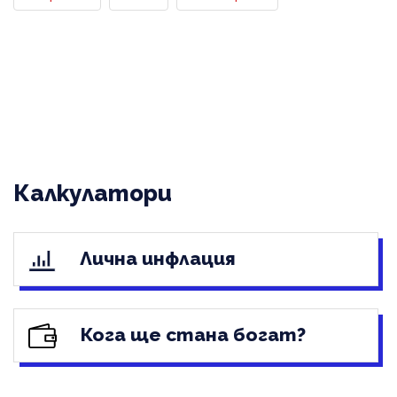
Калкулатори
Лична инфлация
Кога ще стана богат?