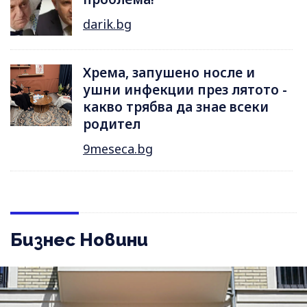
darik.bg
Хрема, запушено носле и
ушни инфекции през лятотo -
какво трябва да знае всеки
родител
9meseca.bg
Бизнес Новини