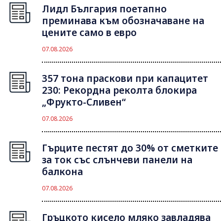
Лидл България поетапно
преминава към обозначаване на
цените само в евро
07.08.2026
357 тона праскови при капацитет
230: Рекордна реколта блокира
„Фрукто-Сливен“
07.08.2026
Гърците пестят до 30% от сметките
за ток със слънчеви панели на
балкона
07.08.2026
Гръцкото кисело мляко завладява