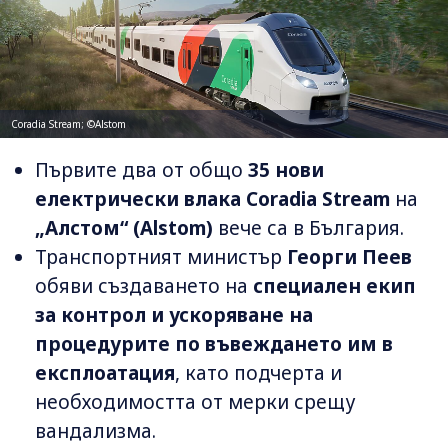
Coradia Stream; ©Alstom
Първите два от общо
35 нови
електрически влака Coradia Stream
на
„Алстом“ (Alstom)
вече са в България.
Транспортният министър
Георги Пеев
обяви създаването на
специален екип
за контрол и ускоряване на
процедурите по въвеждането им в
експлоатация
, като подчерта и
необходимостта от мерки срещу
вандализма.