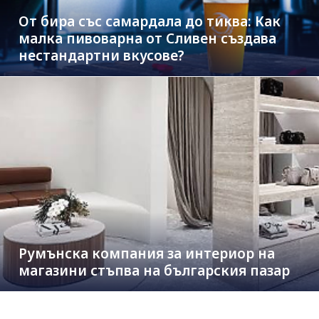
От бира със самардала до тиква: Как
малка пивоварна от Сливен създава
нестандартни вкусове?
Румънска компания за интериор на
магазини стъпва на българския пазар