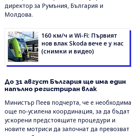
директор за Румъния, България и
Молдова.
160 км/ч и Wi-Fi: Първият
нов влак Skoda вече е у нас
(снимки и видео)
До 31 август България ще има един
напълно регистриран влак
Министър Пеев подчерта, че е необходима
още по-усилена координация, за да бъдат
ускорени предстоящите процедури и
новите мотриси да започнат да превозват