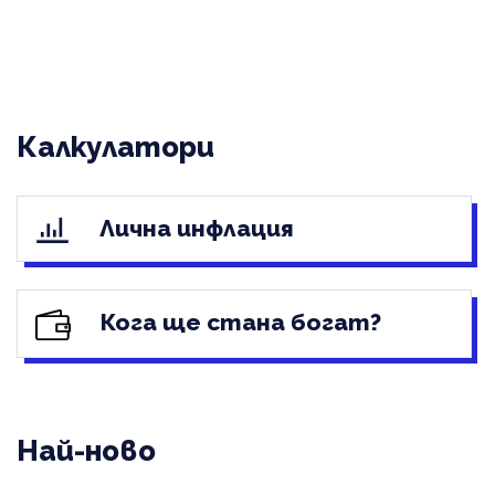
Калкулатори
Лична инфлация
Кога ще стана богат?
Най-ново