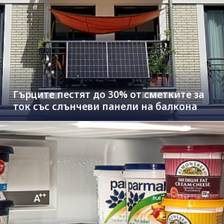
Гърците пестят до 30% от сметките за
ток със слънчеви панели на балкона