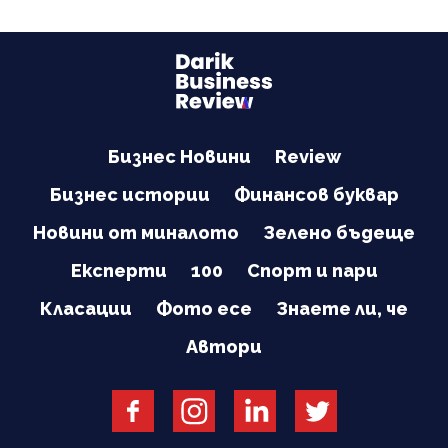
Бизнес Новини
Review
Бизнес истории
Финансов буквар
Новини от миналото
Зелено бъдеще
Експерти
100
Спорт и пари
Класации
Фото есе
Знаете ли, че
Автори