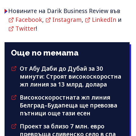
Новините на Darik Business Review във
Facebook
,
Instagram
,
LinkedIn
и
Twitter
!
Още по темата
От Абу Даби до Дубай за 30
минути: Строят високоскоростна
жп линия за 13 млрд. долара
Високоскоростната жп линия
Белград–Будапеща ще превозва
пътници още тази есен
Проект за близо 7 млн. евро
превръща сливенско село в спа