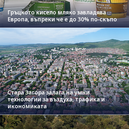
Гръцкото кисело мляко завладява
Европа, въпреки че е до 30% по-скъпо
Стара Загора залага на умни
технологии за въздуха, трафика и
икономиката