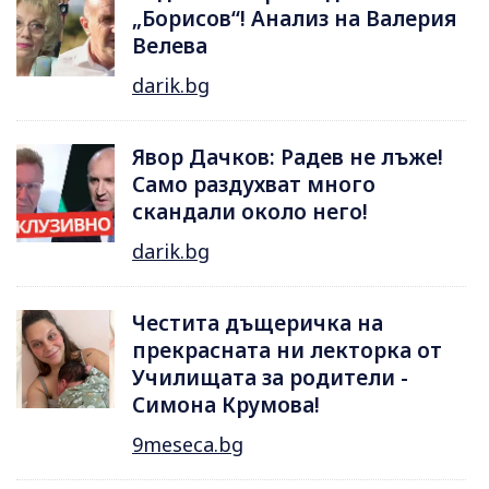
„Борисов“! Анализ на Валерия
Велева
darik.bg
Явор Дачков: Радев не лъже!
Само раздухват много
скандали около него!
darik.bg
Честита дъщеричка на
прекрасната ни лекторка от
Училищата за родители -
Симона Крумова!
9meseca.bg