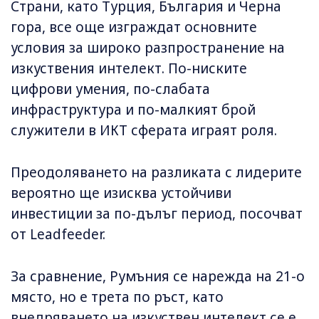
Страни, като Турция, България и Черна
гора, все още изграждат основните
условия за широко разпространение на
изкуствения интелект. По-ниските
цифрови умения, по-слабата
инфраструктура и по-малкият брой
служители в ИКТ сферата играят роля.
Преодоляването на разликата с лидерите
вероятно ще изисква устойчиви
инвестиции за по-дълъг период, посочват
от Leadfeeder.
За сравнение, Румъния се нарежда на 21-о
място, но е трета по ръст, като
внедряването на изкуствен интелект се е