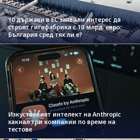
10 държави в ЕС заявили интерес да
строят гигафабрика с 10 млрд. евро:
България сред тях ли е?
Изкуственият интелект на Anthropic
хакнал три компании по време на
тестове