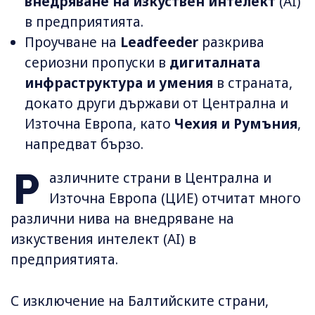
внедряване на изкуствен интелект
(AI)
в предприятията.
Проучване на
Leadfeeder
разкрива
сериозни пропуски в
дигиталната
инфраструктура и умения
в страната,
докато други държави от Централна и
Източна Европа, като
Чехия и Румъния
,
напредват бързо.
Р
азличните страни в Централна и
Източна Европа (ЦИЕ) отчитат много
различни нива на внедряване на
изкуствения интелект (AI) в
предприятията.
С изключение на Балтийските страни,