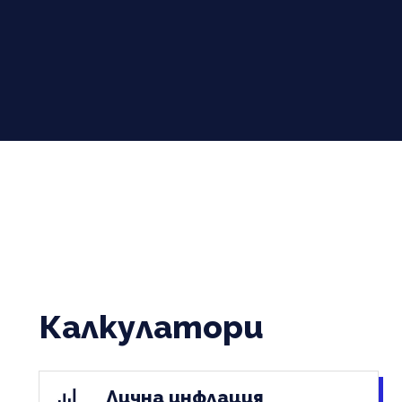
Калкулатори
Лична инфлация