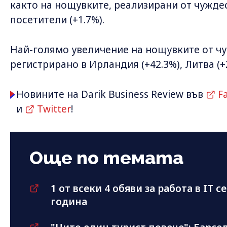
както на нощувките, реализирани от чуждес
посетители (+1.7%).
Най-голямо увеличение на нощувките от ч
регистрирано в Ирландия (+42.3%), Литва (+2
Новините на Darik Business Review във
F
и
Twitter
!
Още по темата
1 от всеки 4 обяви за работа в IT с
година