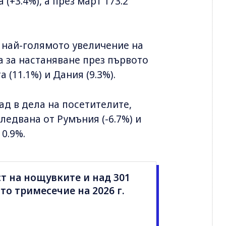
 (+3.4%), а през март 173.2
 най-голямото увеличение на
а за настаняване през първото
 (11.1%) и Дания (9.3%).
пад в дела на посетителите,
следвана от Румъния (-6.7%) и
 0.9%.
т на нощувките и над 301
то тримесечие на 2026 г.