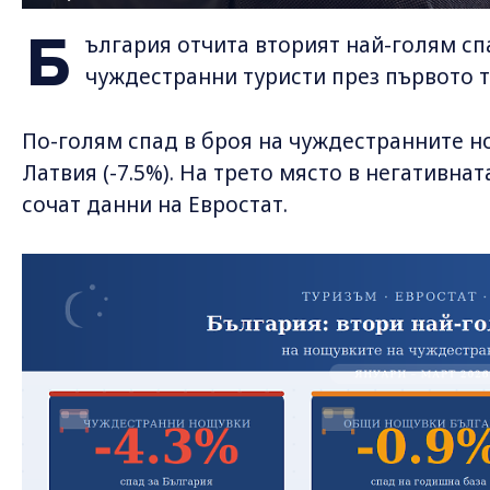
Б
ългария отчита вторият най-голям сп
чуждестранни туристи през първото тр
По-голям спад в броя на чуждестранните н
Латвия (-7.5%). На трето място в негативната
сочат данни на Евростат.