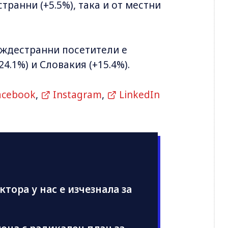
транни (+5.5%), така и от местни
уждестранни посетители е
4.1%) и Словакия (+15.4%).
acebook
,
Instagram
,
LinkedIn
ектора у нас е изчезнала за