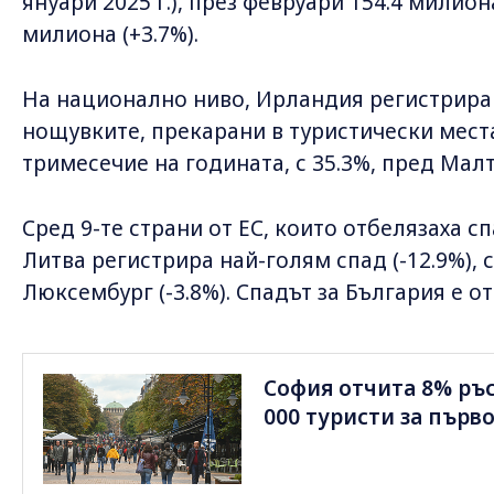
януари 2025 г.), през февруари 154.4 милиона
милиона (+3.7%).
На национално ниво, Ирландия регистрира
нощувките, прекарани в туристически мест
тримесечие на годината, с 35.3%, пред Малта
Сред 9-те страни от ЕС, които отбелязаха с
Литва регистрира най-голям спад (-12.9%), 
Люксембург (-3.8%). Спадът за България е от
София отчита 8% ръс
000 туристи за първо