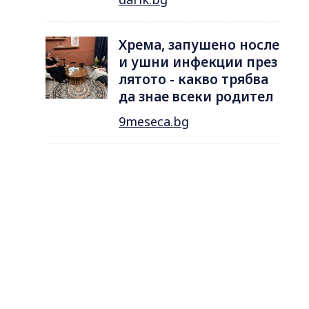
Хрема, запушено носле
и ушни инфекции през
лятотo - какво трябва
да знае всеки родител
9meseca.bg