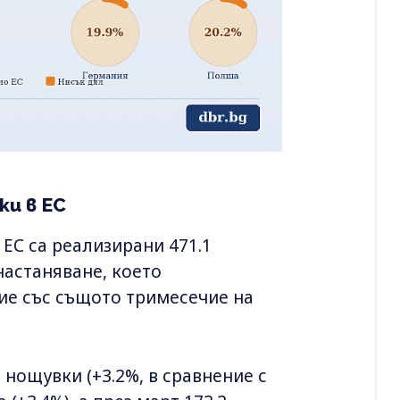
и в ЕС
 ЕС са реализирани 471.1
настаняване, което
ние със същото тримесечие на
 нощувки (+3.2%, в сравнение с