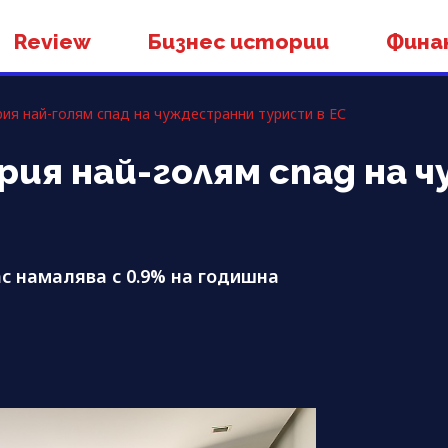
Review
Бизнес истории
Фина
ия най-голям спад на чуждестранни туристи в ЕС
ия най-голям спад на 
с намалява с 0.9% на годишна