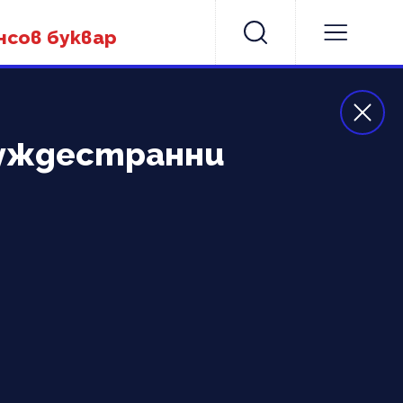
нсов буквар
чуждестранни