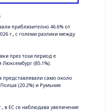
и
вали приблизително 46.6% от
026 г., с големи разлики между
ки през този период е
и Люксембург (85.1%).
са представлявали само около
 Полша (20.2%) и Румъния
., в ЕС се наблюдава увеличение