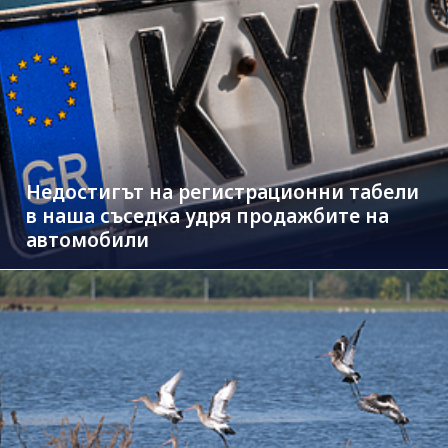
Недостигът на регистрационни табели
в наша съседка удря продажбите на
автомобили