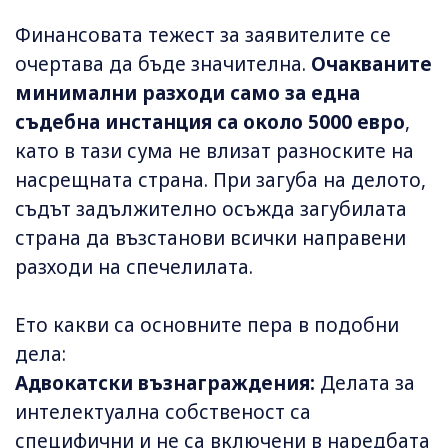
Финансовата тежест за заявителите се
очертава да бъде значителна.
Очакваните
минимални разходи само за една
съдебна инстанция са около 5000 евро
,
като в тази сума не влизат разноските на
насрещната страна. При загуба на делото,
съдът задължително осъжда загубилата
страна да възстанови всички направени
разходи на спечелилата.
Ето какви са основните пера в подобни
дела:
Адвокатски възнаграждения:
Делата за
интелектуална собственост са
специфични и не са включени в наредбата