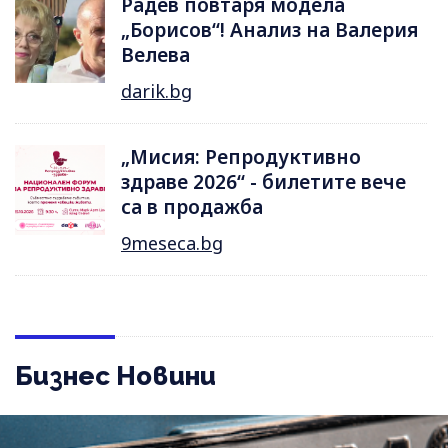
Радев повтаря модела
„Борисов“! Анализ на Валерия
Велева
darik.bg
„Мисия: Репродуктивно
здраве 2026“ - билетите вече
са в продажба
9meseca.bg
Бизнес Новини