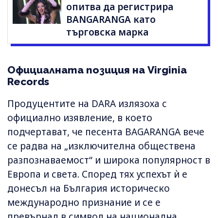
опитва да регистрира
BANGARANGA като
търговска марка
Официалната позиция на Virginia
Records
Продуцентите на DARA излязоха с
официално изявление, в което
подчертават, че песента BAGARANGA вече
се радва на „изключителна обществена
разпознаваемост“ и широка популярност в
Европа и света. Според тях успехът ѝ е
донесъл на България историческо
международно признание и се е
превърнал в символ на национална