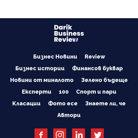
Бизнес Новини
Review
Бизнес истории
Финансов буквар
Новини от миналото
Зелено бъдеще
Експерти
100
Спорт и пари
Класации
Фото есе
Знаете ли, че
Автори