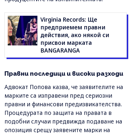
Virginia Records: Ще
предприемем правни
действия, ако някой си
присвои марката
BANGARANGA
Правни последици и високи разходи
Адвокат Попова казва, че заявителите на
марките са изправени пред сериозни
правни и финансови предизвикателства.
Процедурата по защита на правата в
подобни случаи предвижда подаване на
опозиция срещу заявените марки на