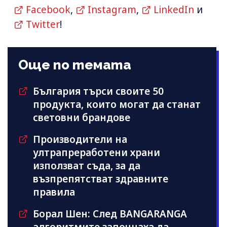
Facebook
,
Instagram
,
LinkedIn
и
Twitter
!
Още по темата
България търси своите 50
продукта, които могат да станат
световни брандове
Производители на
ултрапреработени храни
използват съдa, за да
възпрепятстват здравните
правила
Борал Шен: След BANGARANGA
алгоритмите започнаха да