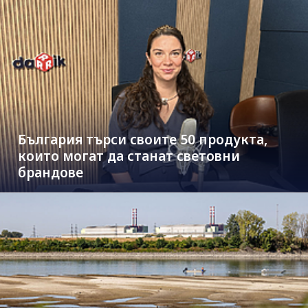
България търси своите 50 продукта,
които могат да станат световни
брандове