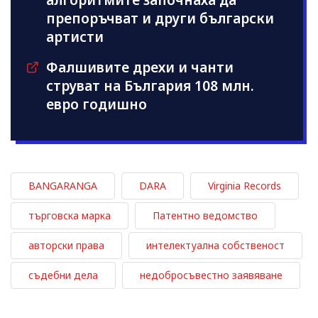
препоръчват и други български
артисти
Фалшивите дрехи и чанти
струват на България 108 млн.
евро годишно
BANGARANGA
DARA
Virginia Records
търговска марка
Патентно ведомство
авторски права
интелектуална собственост
съдебни дела
недобросъвестно заявяване