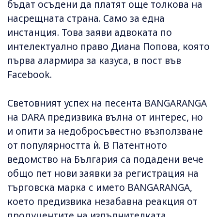
бъдат осъдени да платят още толкова на
насрещната страна. Само за една
инстанция. Това заяви адвоката по
интелектуално право Диана Попова, която
първа алармира за казуса, в пост във
Facebook.
Световният успех на песента BANGARANGA
на DARA предизвика вълна от интерес, но
и опити за недобросъвестно възползване
от популярността ѝ. В Патентното
ведомство на България са подадени вече
общо пет нови заявки за регистрация на
търговска марка с името BANGARANGA,
което предизвика незабавна реакция от
продуцентите на изпълнителката.