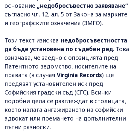
основание
„недобросъвестно заявяване“
съгласно чл. 12, ал. 5 от Закона за марките
и географските означения (ЗМГО).
Този текст изисква
недобросъвестността
да бъде установена по съдебен ред
. Това
означава, че заедно с опозицията пред
Патентното ведомство, носителите на
правата (в случая
Virginia Records
) ще
предявят установителен иск пред
Софийския градски съд (СГС). Всички
подобни дела се разглеждат в столицата,
което налага ангажирането на софийски
адвокат или поемането на допълнителни
пътни разноски.