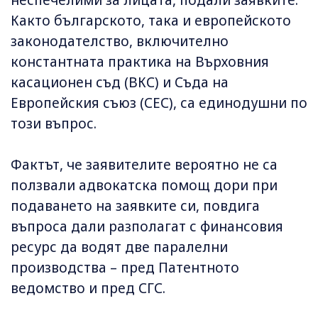
неспечелими за лицата, подали заявките.
Както българското, така и европейското
законодателство, включително
константната практика на Върховния
касационен съд (ВКС) и Съда на
Европейския съюз (СЕС), са единодушни по
този въпрос.
Фактът, че заявителите вероятно не са
ползвали адвокатска помощ дори при
подаването на заявките си, повдига
въпроса дали разполагат с финансовия
ресурс да водят две паралелни
производства – пред Патентното
ведомство и пред СГС.